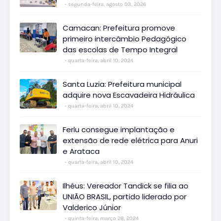
segunda-feira, agosto 03, 2026
Camacan: Prefeitura promove
primeiro intercâmbio Pedagógico
das escolas de Tempo Integral
quarta-feira, abril 10, 2024
Santa Luzia: Prefeitura municipal
adquire nova Escavadeira Hidráulica
quarta-feira, abril 10, 2024
Ferlu consegue implantação e
extensão de rede elétrica para Anuri
e Arataca
quarta-feira, abril 10, 2024
Ilhéus: Vereador Tandick se filia ao
UNIÃO BRASIL, partido liderado por
Valderico Júnior
quinta-feira, março 28, 2024