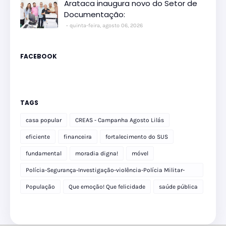
Arataca inaugura novo do Setor de
Documentação:
quinta-feira, agosto 06, 2026
FACEBOOK
TAGS
casa popular
CREAS - Campanha Agosto Lilás
eficiente
financeira
fortalecimento do SUS
fundamental
moradia digna!
móvel
Polícia-Segurança-Investigação-violência-Polícia Militar-
delegacia
População
Que emoção! Que felicidade
saúde pública