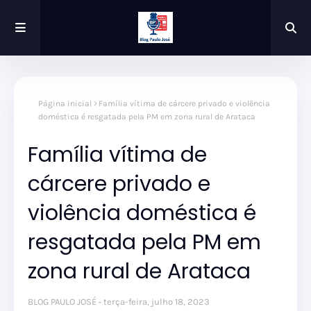
Página inicial
Família vítima de cárcere privado e violência
doméstica é resgatada pela PM em zona rural de Arataca
Família vítima de
cárcere privado e
violência doméstica é
resgatada pela PM em
zona rural de Arataca
BLOG PAULO JOSÉ
terça-feira, julho 18, 2023