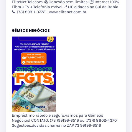
EliteNet Telecom 🚀 Conexão sem limites! 🛜 Internet 100%
Fibra + TV + Telefonia móvel 📍+10 cidades no Sul da Bahia!
📞 (73) 99911-3772... www.elitenet.com.br
GÊMEOS NEGÓCIOS
Empréstimo rápido e seguro,vamos para Gêmeos
Negócios! CONTATO: (73 )99199-6519 ou (73)9 8802-4370
Sugestões,dúvidas,chama no ZAP 73 99199-6519