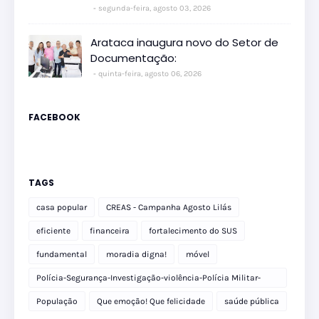
segunda-feira, agosto 03, 2026
Arataca inaugura novo do Setor de
Documentação:
quinta-feira, agosto 06, 2026
FACEBOOK
TAGS
casa popular
CREAS - Campanha Agosto Lilás
eficiente
financeira
fortalecimento do SUS
fundamental
moradia digna!
móvel
Polícia-Segurança-Investigação-violência-Polícia Militar-
delegacia
População
Que emoção! Que felicidade
saúde pública