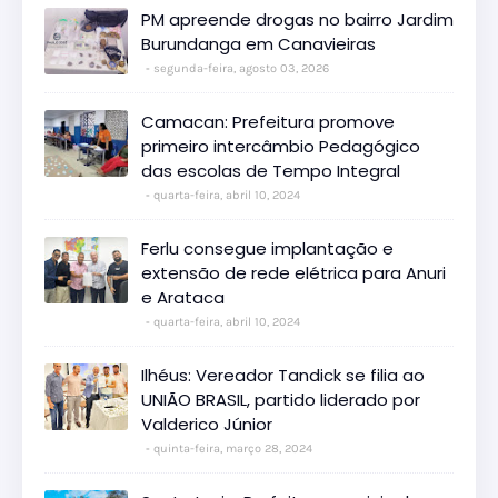
PM apreende drogas no bairro Jardim
Burundanga em Canavieiras
segunda-feira, agosto 03, 2026
Camacan: Prefeitura promove
primeiro intercâmbio Pedagógico
das escolas de Tempo Integral
quarta-feira, abril 10, 2024
Ferlu consegue implantação e
extensão de rede elétrica para Anuri
e Arataca
quarta-feira, abril 10, 2024
Ilhéus: Vereador Tandick se filia ao
UNIÃO BRASIL, partido liderado por
Valderico Júnior
quinta-feira, março 28, 2024