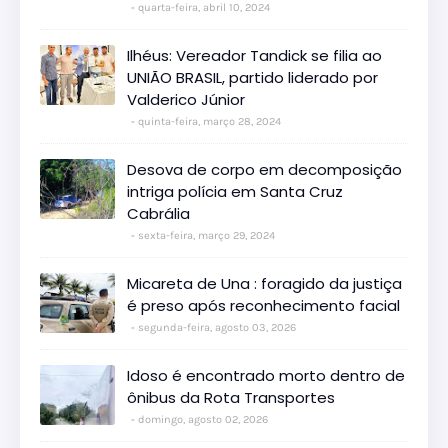
quarta-feira, abril 10, 2024
Ilhéus: Vereador Tandick se filia ao
UNIÃO BRASIL, partido liderado por
Valderico Júnior
quinta-feira, março 28, 2024
Desova de corpo em decomposição
intriga polícia em Santa Cruz
Cabrália
sexta-feira, março 29, 2024
Micareta de Una : foragido da justiça
é preso após reconhecimento facial
segunda-feira, agosto 03, 2026
Idoso é encontrado morto dentro de
ônibus da Rota Transportes
domingo, agosto 02, 2026