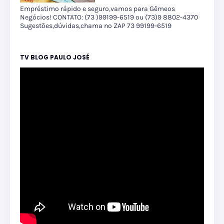
Empréstimo rápido e seguro,vamos para Gêmeos
Negócios! CONTATO: (73 )99199-6519 ou (73)9 8802-4370
Sugestões,dúvidas,chama no ZAP 73 99199-6519
TV BLOG PAULO JOSÉ