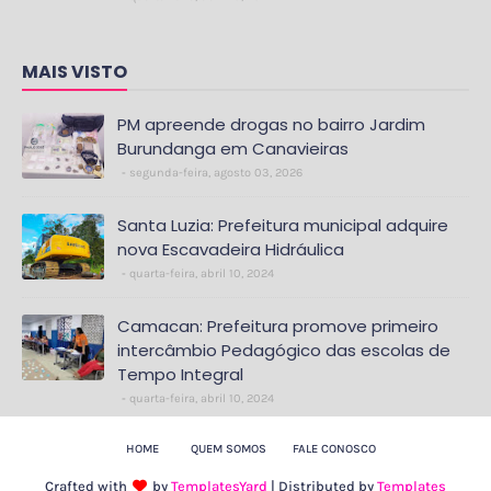
MAIS VISTO
PM apreende drogas no bairro Jardim
Burundanga em Canavieiras
segunda-feira, agosto 03, 2026
Santa Luzia: Prefeitura municipal adquire
nova Escavadeira Hidráulica
quarta-feira, abril 10, 2024
Camacan: Prefeitura promove primeiro
intercâmbio Pedagógico das escolas de
Tempo Integral
quarta-feira, abril 10, 2024
HOME
QUEM SOMOS
FALE CONOSCO
Crafted with
by
TemplatesYard
| Distributed by
Templates