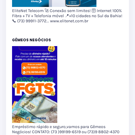
EliteNet Telecom 🚀 Conexão sem limites! 🛜 Internet 100%
Fibra + TV + Telefonia móvel 📍+10 cidades no Sul da Bahia!
📞 (73) 99911-3772... www.elitenet.com.br
GÊMEOS NEGÓCIOS
Empréstimo rápido e seguro,vamos para Gêmeos
Negócios! CONTATO: (73 )99199-6519 ou (73)9 8802-4370