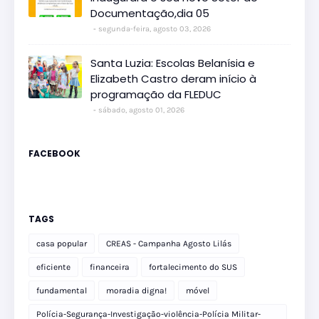
Documentação,dia 05
segunda-feira, agosto 03, 2026
Santa Luzia: Escolas Belanísia e
Elizabeth Castro deram início à
programação da FLEDUC
sábado, agosto 01, 2026
FACEBOOK
TAGS
casa popular
CREAS - Campanha Agosto Lilás
eficiente
financeira
fortalecimento do SUS
fundamental
moradia digna!
móvel
Polícia-Segurança-Investigação-violência-Polícia Militar-