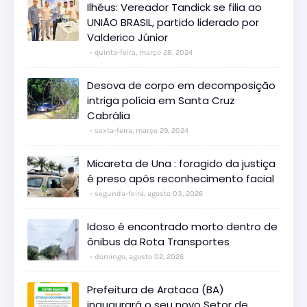
Ilhéus: Vereador Tandick se filia ao
UNIÃO BRASIL, partido liderado por
Valderico Júnior
quinta-feira, março 28, 2024
Desova de corpo em decomposição
intriga polícia em Santa Cruz
Cabrália
sexta-feira, março 29, 2024
Micareta de Una : foragido da justiça
é preso após reconhecimento facial
segunda-feira, agosto 03, 2026
Idoso é encontrado morto dentro de
ônibus da Rota Transportes
domingo, agosto 02, 2026
Prefeitura de Arataca (BA)
inaugurará o seu novo Setor de