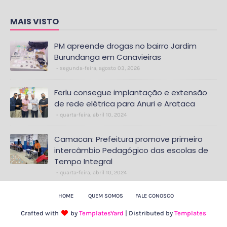
MAIS VISTO
PM apreende drogas no bairro Jardim
Burundanga em Canavieiras
segunda-feira, agosto 03, 2026
Ferlu consegue implantação e extensão
de rede elétrica para Anuri e Arataca
quarta-feira, abril 10, 2024
Camacan: Prefeitura promove primeiro
intercâmbio Pedagógico das escolas de
Tempo Integral
quarta-feira, abril 10, 2024
HOME
QUEM SOMOS
FALE CONOSCO
Crafted with
by
TemplatesYard
| Distributed by
Templates