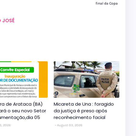
final da Copa
 JOSÉ
ura de Arataca (BA)
Micareta de Una : foragido
ará o seu novo Setor
da justiça é preso após
umentação,dia 05
reconhecimento facial
3, 2026
August 03, 2026