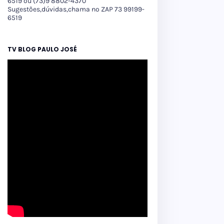
6519 ou (73)9 8802-4370
Sugestões,dúvidas,chama no ZAP 73 99199-
6519
TV BLOG PAULO JOSÉ