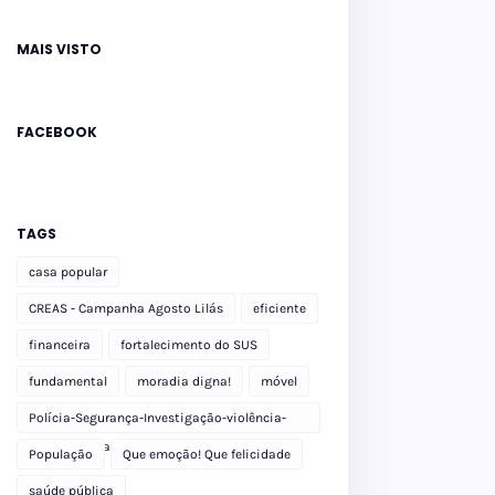
MAIS VISTO
FACEBOOK
TAGS
casa popular
CREAS - Campanha Agosto Lilás
eficiente
financeira
fortalecimento do SUS
fundamental
moradia digna!
móvel
Polícia-Segurança-Investigação-violência-
Polícia Militar-delegacia
População
Que emoção! Que felicidade
saúde pública