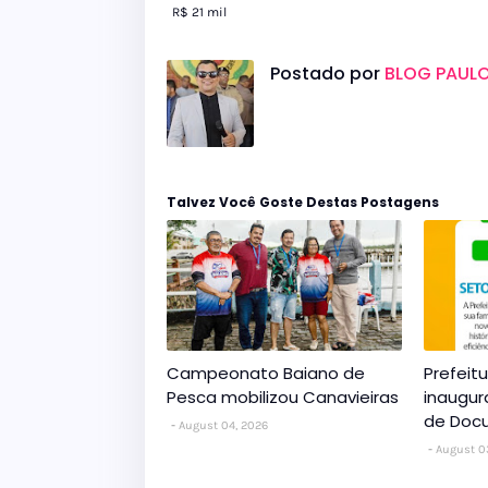
R$ 21 mil
Postado por
BLOG PAULO
Talvez Você Goste Destas Postagens
Campeonato Baiano de
Prefeit
Pesca mobilizou Canavieiras
inaugur
de Doc
August 04, 2026
August 0