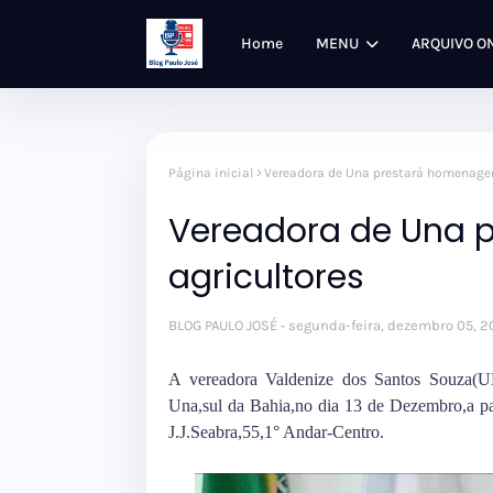
Home
MENU
ARQUIVO O
Página inicial
Vereadora de Una prestará homenagen
Vereadora de Una 
agricultores
BLOG PAULO JOSÉ
segunda-feira, dezembro 05, 
A vereadora Valdenize dos Santos Souza(U
Una,sul da Bahia,no dia 13 de Dezembro,a p
J.J.Seabra,55,1° Andar-Centro.