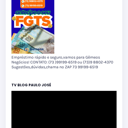
Empréstimo rápido e seguro,vamos para Gêmeos
Negócios! CONTATO: (73 )99199-6519 ou (73)9 8802-4370
Sugestões,dúvidas,chama no ZAP 73 99199-6519
TV BLOG PAULO JOSÉ