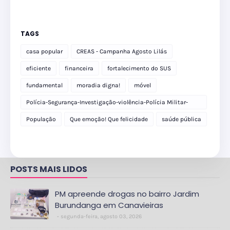
TAGS
casa popular
CREAS - Campanha Agosto Lilás
eficiente
financeira
fortalecimento do SUS
fundamental
moradia digna!
móvel
Polícia-Segurança-Investigação-violência-Polícia Militar-
delegacia
População
Que emoção! Que felicidade
saúde pública
POSTS MAIS LIDOS
PM apreende drogas no bairro Jardim
Burundanga em Canavieiras
segunda-feira, agosto 03, 2026