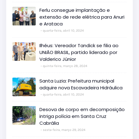
Ferlu consegue implantação e
extensão de rede elétrica para Anuri
e Arataca
quarta-feira, abril 10, 2024
Ilhéus: Vereador Tandick se filia ao
UNIÃO BRASIL, partido liderado por
Valderico Júnior
quinta-feira, março 28, 2024
Santa Luzia: Prefeitura municipal
adquire nova Escavadeira Hidráulica
quarta-feira, abril 10, 2024
Desova de corpo em decomposição
intriga polícia em Santa Cruz
Cabrália
sexta-feira, março 29, 2024