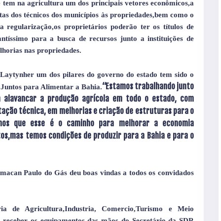
e tem na agricultura um dos principais vetores econômicos,a
sitas dos técnicos dos municípios às propriedades,bem como o
regularização,os proprietários poderão ter os títulos de
tíssimo para a busca de recursos junto a instituições de
lhorias nas propriedades.
aytynher um dos pilares do governo do estado tem sido o
“Estamos trabalhando junto
,Juntos para Alimentar a Bahia.
 alavancar a produção agrícola em todo o estado, com
ação técnica, em melhorias e criação de estruturas para o
amos que esse é o caminho para melhorar a economia
os,mas temos condições de produzir para a Bahia e para o
macan Paulo do Gás deu boas vindas a todos os convidados
a de Agricultura,Industria, Comercio,Turismo e Meio
 receber os equipamentos das mãos do Secretário da SDR