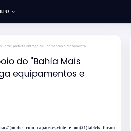
NLINE
s Forte'',prefeita entrega equipamentos e motocicleta
oio do ''Bahia Mais
trega equipamentos e
a(21)motos com capacetes,vinte e um(21)tablets foram