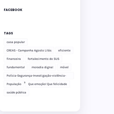
FACEBOOK
TAGS
casa popular
CREAS - Campanha Agosto Lilás
eficiente
financeira
fortalecimento do SUS
fundamental
moradia digna!
móvel
Polícia-Segurança-Investigação-violência-
Polícia Militar-delegacia
População
Que emoção! Que felicidade
saúde pública