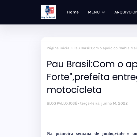
Home
MENU
ARQUIVO O
Página inicial
Pau Brasil:Com o apoio do ''Bahia Mai
Pau Brasil:Com o ap
Forte'',prefeita en
motocicleta
BLOG PAULO JOSÉ
terça-feira, junho 14, 2022
Na primeira semana de junho,vinte e um