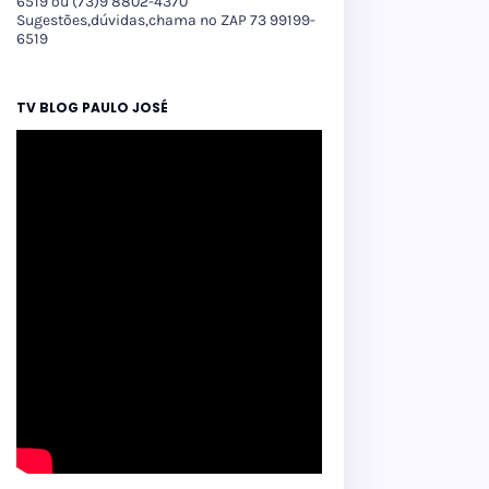
6519 ou (73)9 8802-4370
Sugestões,dúvidas,chama no ZAP 73 99199-
6519
TV BLOG PAULO JOSÉ