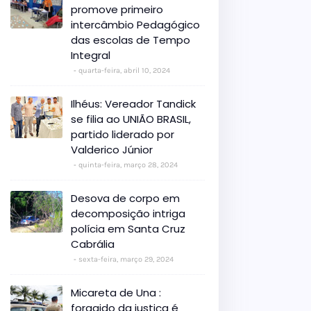
promove primeiro
intercâmbio Pedagógico
das escolas de Tempo
Integral
quarta-feira, abril 10, 2024
Ilhéus: Vereador Tandick
se filia ao UNIÃO BRASIL,
partido liderado por
Valderico Júnior
quinta-feira, março 28, 2024
Desova de corpo em
decomposição intriga
polícia em Santa Cruz
Cabrália
sexta-feira, março 29, 2024
Micareta de Una :
foragido da justiça é