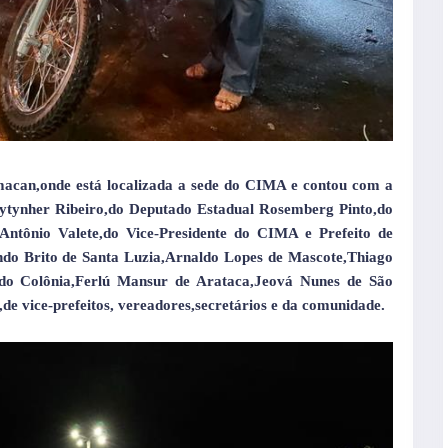
macan,onde está localizada a sede do CIMA e contou com a
ytynher Ribeiro,do Deputado Estadual Rosemberg Pinto,do
Antônio Valete,do Vice-Presidente do CIMA e Prefeito de
do Brito de Santa Luzia,Arnaldo Lopes de Mascote,Thiago
 do Colônia,Ferlú Mansur de Arataca,Jeová Nunes de São
,de vice-prefeitos, vereadores,secretários e da comunidade.