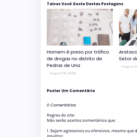
Talvez Você Goste Destas Postagens
Homem é preso por tráfico
Arataca
de drogas no distrito de
Setor 
Pedras de Una
August 0
August 08, 2026
Postar Um Comentário
0 Comentários
Regras do site:
Não serão aceitos comentários que:
1. Sejam agressivos ou ofensivos, mesmo que 
insultos;