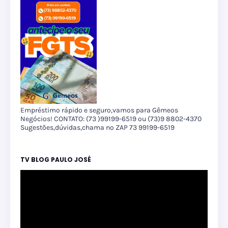
Empréstimo rápido e seguro,vamos para Gêmeos
Negócios! CONTATO: (73 )99199-6519 ou (73)9 8802-4370
Sugestões,dúvidas,chama no ZAP 73 99199-6519
TV BLOG PAULO JOSÉ