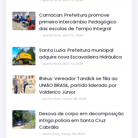
quarta-feira, abril 10, 2024
Camacan: Prefeitura promove
primeiro intercâmbio Pedagógico
das escolas de Tempo Integral
quarta-feira, abril 10, 2024
Santa Luzia: Prefeitura municipal
adquire nova Escavadeira Hidráulica
quarta-feira, abril 10, 2024
Ilhéus: Vereador Tandick se filia ao
UNIÃO BRASIL, partido liderado por
Valderico Júnior
quinta-feira, março 28, 2024
Desova de corpo em decomposição
intriga polícia em Santa Cruz
Cabrália
sexta-feira, março 29, 2024