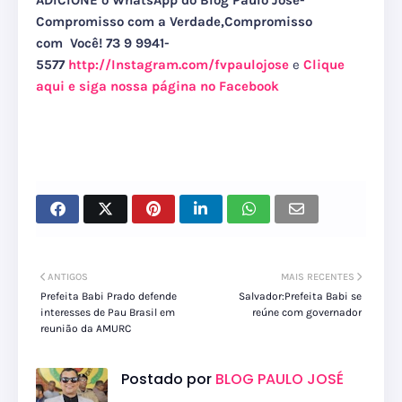
ADICIONE o WhatsApp do Blog Paulo José-
Compromisso com a Verdade,Compromisso
com Você! 73 9 9941-
5577
http://Instagram.com/fvpaulojose
e
Clique
aqui e siga nossa página no Facebook
ANTIGOS
MAIS RECENTES
Prefeita Babi Prado defende
Salvador:Prefeita Babi se
interesses de Pau Brasil em
reúne com governador
reunião da AMURC
Postado por
BLOG PAULO JOSÉ