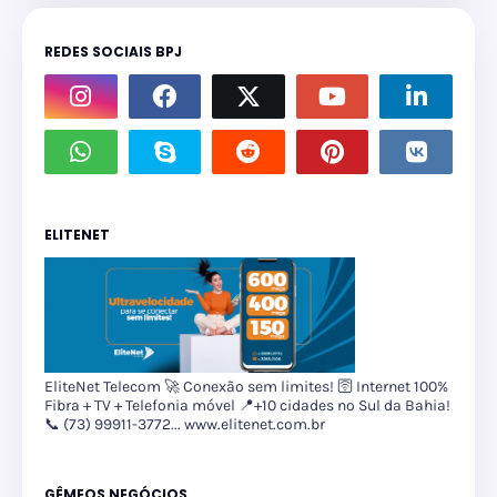
REDES SOCIAIS BPJ
ELITENET
EliteNet Telecom 🚀 Conexão sem limites! 🛜 Internet 100%
Fibra + TV + Telefonia móvel 📍+10 cidades no Sul da Bahia!
📞 (73) 99911-3772... www.elitenet.com.br
GÊMEOS NEGÓCIOS