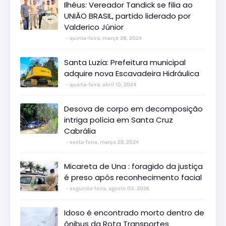
Ilhéus: Vereador Tandick se filia ao
UNIÃO BRASIL, partido liderado por
Valderico Júnior
quinta-feira, março 28, 2024
Santa Luzia: Prefeitura municipal
adquire nova Escavadeira Hidráulica
quarta-feira, abril 10, 2024
Desova de corpo em decomposição
intriga polícia em Santa Cruz
Cabrália
sexta-feira, março 29, 2024
Micareta de Una : foragido da justiça
é preso após reconhecimento facial
segunda-feira, agosto 03, 2026
Idoso é encontrado morto dentro de
ônibus da Rota Transportes