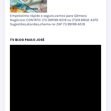
Empréstimo rápido e seguro,vamos para Gêmeos
Negócios! CONTATO: (73 )99199-6519 ou (73)9 8802-4370
Sugestões,dúvidas,chama no ZAP 73 99199-6519
TV BLOG PAULO JOSÉ