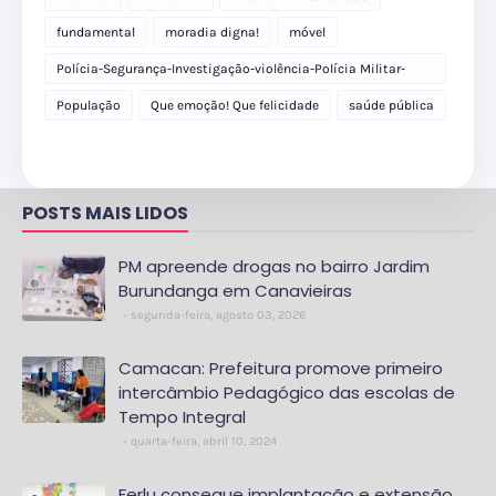
fundamental
moradia digna!
móvel
Polícia-Segurança-Investigação-violência-Polícia Militar-
delegacia
População
Que emoção! Que felicidade
saúde pública
POSTS MAIS LIDOS
PM apreende drogas no bairro Jardim
Burundanga em Canavieiras
segunda-feira, agosto 03, 2026
Camacan: Prefeitura promove primeiro
intercâmbio Pedagógico das escolas de
Tempo Integral
quarta-feira, abril 10, 2024
Ferlu consegue implantação e extensão