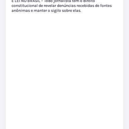
É LEI NO BRASIL – Todo jornalista tem o direito
constitucional de revelar denúncias recebidas de fontes
anônimas e manter o sigilo sobre elas.