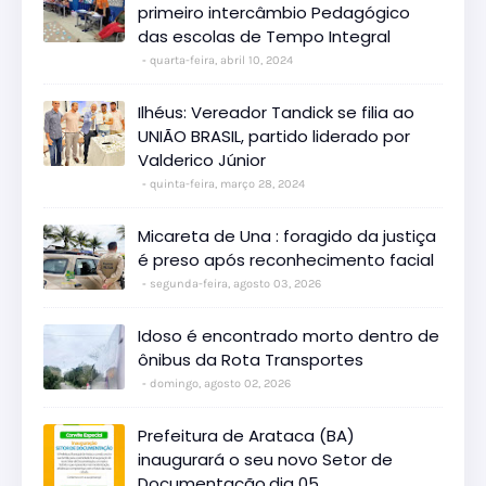
primeiro intercâmbio Pedagógico
das escolas de Tempo Integral
quarta-feira, abril 10, 2024
Ilhéus: Vereador Tandick se filia ao
UNIÃO BRASIL, partido liderado por
Valderico Júnior
quinta-feira, março 28, 2024
Micareta de Una : foragido da justiça
é preso após reconhecimento facial
segunda-feira, agosto 03, 2026
Idoso é encontrado morto dentro de
ônibus da Rota Transportes
domingo, agosto 02, 2026
Prefeitura de Arataca (BA)
inaugurará o seu novo Setor de
Documentação,dia 05