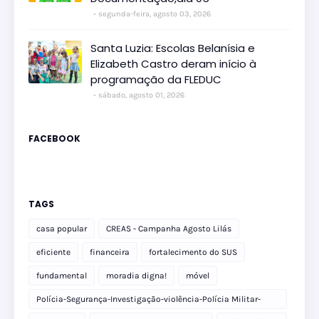
segunda-feira, agosto 03, 2026
Santa Luzia: Escolas Belanísia e
Elizabeth Castro deram início à
programação da FLEDUC
sábado, agosto 01, 2026
FACEBOOK
TAGS
casa popular
CREAS - Campanha Agosto Lilás
eficiente
financeira
fortalecimento do SUS
fundamental
moradia digna!
móvel
Polícia-Segurança-Investigação-violência-Polícia Militar-
delegacia