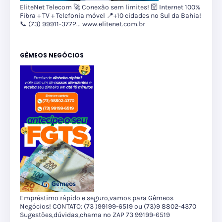
EliteNet Telecom 🚀 Conexão sem limites! 🛜 Internet 100%
Fibra + TV + Telefonia móvel 📍+10 cidades no Sul da Bahia!
📞 (73) 99911-3772... www.elitenet.com.br
GÊMEOS NEGÓCIOS
Empréstimo rápido e seguro,vamos para Gêmeos
Negócios! CONTATO: (73 )99199-6519 ou (73)9 8802-4370
Sugestões,dúvidas,chama no ZAP 73 99199-6519