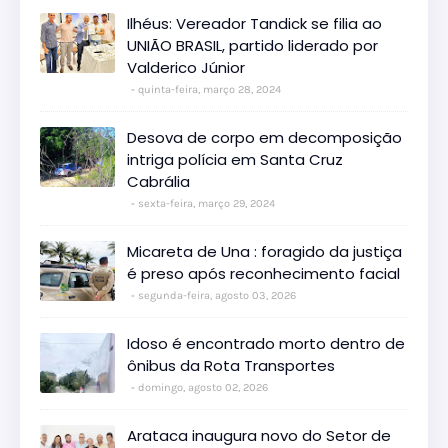
Ilhéus: Vereador Tandick se filia ao
UNIÃO BRASIL, partido liderado por
Valderico Júnior
quinta-feira, março 28, 2024
Desova de corpo em decomposição
intriga polícia em Santa Cruz
Cabrália
sexta-feira, março 29, 2024
Micareta de Una : foragido da justiça
é preso após reconhecimento facial
segunda-feira, agosto 03, 2026
Idoso é encontrado morto dentro de
ônibus da Rota Transportes
domingo, agosto 02, 2026
Arataca inaugura novo do Setor de