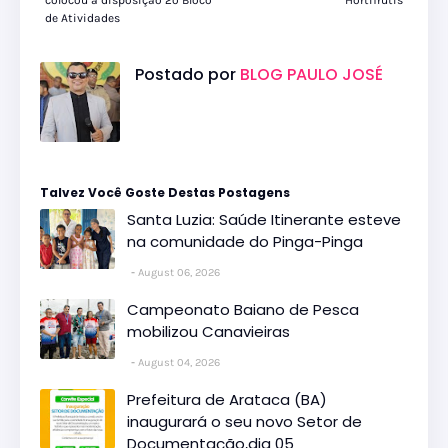
colocou à disposição 2º Bloco
Hortifrutis
de Atividades
Postado por
BLOG PAULO JOSÉ
Talvez Você Goste Destas Postagens
Santa Luzia: Saúde Itinerante esteve
na comunidade do Pinga-Pinga
August 06, 2026
Campeonato Baiano de Pesca
mobilizou Canavieiras
August 04, 2026
Prefeitura de Arataca (BA)
inaugurará o seu novo Setor de
Documentação,dia 05