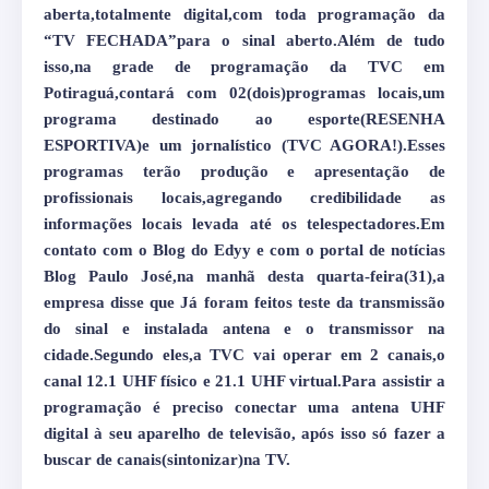
aberta,totalmente digital,com toda programação da
“TV FECHADA”para o sinal aberto.Além de tudo
isso,na grade de programação da TVC em
Potiraguá,contará com 02(dois)programas locais,um
programa destinado ao esporte(RESENHA
ESPORTIVA)e um jornalístico (TVC AGORA!).Esses
programas terão produção e apresentação de
profissionais locais,agregando credibilidade as
informações locais levada até os telespectadores.Em
contato com o Blog do Edyy e com o portal de notícias
Blog Paulo José,na manhã desta quarta-feira(31),a
empresa disse que Já foram feitos teste da transmissão
do sinal e instalada antena e o transmissor na
cidade.Segundo eles,a TVC vai operar em 2 canais,o
canal 12.1 UHF físico e 21.1 UHF virtual.Para assistir a
programação é preciso conectar uma antena UHF
digital à seu aparelho de televisão, após isso só fazer a
buscar de canais(sintonizar)na TV.