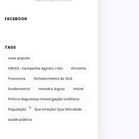
FACEBOOK
TAGS
casa popular
CREAS - Campanha Agosto Lilás
eficiente
financeira
fortalecimento do SUS
fundamental
moradia digna!
móvel
Polícia-Segurança-Investigação-violência-
Polícia Militar-delegacia
População
Que emoção! Que felicidade
saúde pública