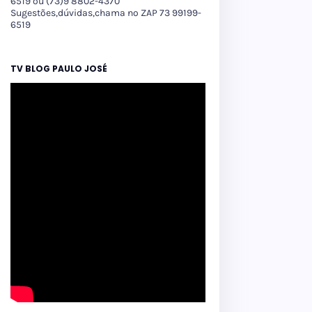
6519 ou (73)9 8802-4370
Sugestões,dúvidas,chama no ZAP 73 99199-
6519
TV BLOG PAULO JOSÉ