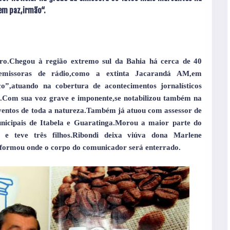
em paz,irmão“.
iro.Chegou à região extremo sul da Bahia há cerca de 40
 emissoras de rádio,como a extinta Jacarandá AM,em
o”,atuando na cobertura de acontecimentos jornalísticos
s.Com sua voz grave e imponente,se notabilizou também na
eventos de toda a natureza.Também já atuou com assessor de
nicipais de Itabela e Guaratinga.Morou a maior parte do
a e teve três filhos.Ribondi deixa viúva dona Marlene
informou onde o corpo do comunicador será enterrado.