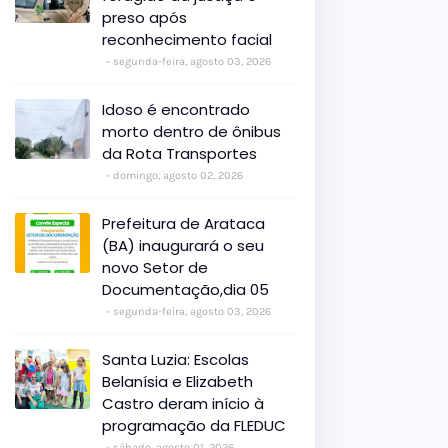
preso após
reconhecimento facial
segunda-feira, agosto 03, 2026
Idoso é encontrado
morto dentro de ônibus
da Rota Transportes
domingo, agosto 02, 2026
Prefeitura de Arataca
(BA) inaugurará o seu
novo Setor de
Documentação,dia 05
segunda-feira, agosto 03, 2026
Santa Luzia: Escolas
Belanísia e Elizabeth
Castro deram início à
programação da FLEDUC
sábado, agosto 01, 2026