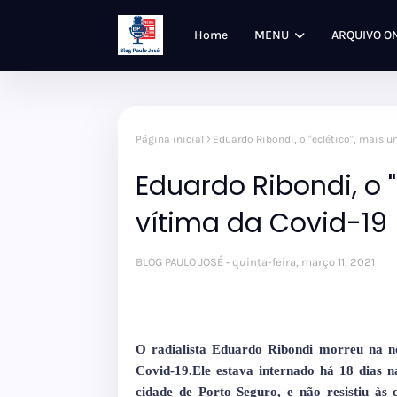
Home
MENU
ARQUIVO O
Página inicial
Eduardo Ribondi, o "eclético", mais 
Eduardo Ribondi, o 
vítima da Covid-19
BLOG PAULO JOSÉ
quinta-feira, março 11, 2021
O radialista Eduardo Ribondi morreu na noi
Covid-19.Ele estava internado há 18 dias n
cidade de Porto Seguro, e não resistiu às