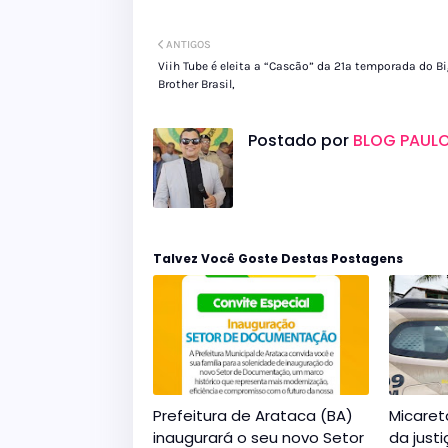
ANTIGOS
Viih Tube é eleita a “Cascão” da 21ª temporada do B
Brother Brasil,
Postado por
BLOG PAULO
Talvez Você Goste Destas Postagens
Prefeitura de Arataca (BA)
Micaret
inaugurará o seu novo Setor
da just