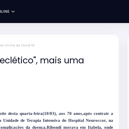
NLINE
uma vítima da Covid-19
"eclético", mais uma
te desta quarta-feira(10/03), aos 70 anos,após contrair a
a Unidade de Terapia Intensiva do Hospital Neuroccor, na
 complicações da doença.Ribondi morava em Itabela, onde