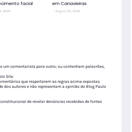
cimento facial
em Canavieiras
3, 2026
August 03, 2026
de um comentarista para outro; ou contenham palavrões,
lo Site.
 comentários que respeitarem as regras acima expostas.
de dos autores e não representam a opinião do Blog Paulo
 constitucional de revelar denúncias recebidas de fontes