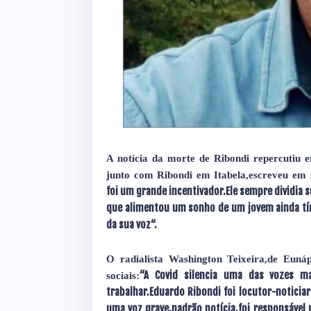
A notícia da morte de Ribondi repercutiu e
junto com Ribondi em Itabela,escreveu em s
foi um grande incentivador.Ele sempre dividia
que alimentou um sonho de um jovem ainda tím
da sua voz“.
O radialista Washington Teixeira,de Eun
“A Covid silencia uma das vozes m
sociais:
trabalhar.Eduardo Ribondi foi locutor-noticia
uma voz grave,padrão notícia,foi responsável 