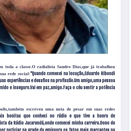
m toda a classe.O radialista Sandro Dias,que já trabalhou
“Quando comecei na locução,Eduardo Ribondi
ua rede social:
 suas experiências e desafios na profissão.Um amigo,uma pessoa
ido e inseguro.Vai em paz,amigo.Faça o céu sentir a potência
ápolis,também escreveu uma nota de pesar em suas redes
ais bonitas que conheci no rádio e que tive a honra de
rista da Rádio Jacarandá,onde comecei minha carreira.Dono de
por noticiar na grade da emissora os fatos mais marcantes na