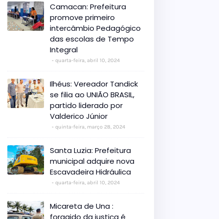
Camacan: Prefeitura
promove primeiro
intercâmbio Pedagógico
das escolas de Tempo
Integral
quarta-feira, abril 10, 2024
Ilhéus: Vereador Tandick
se filia ao UNIÃO BRASIL,
partido liderado por
Valderico Júnior
quinta-feira, março 28, 2024
Santa Luzia: Prefeitura
municipal adquire nova
Escavadeira Hidráulica
quarta-feira, abril 10, 2024
Micareta de Una :
foragido da justiça é