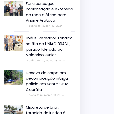
Ferlu consegue
implantação e extensão
de rede elétrica para
Anuri e Arataca
quarta-feira, abril 10, 2024
Ilhéus: Vereador Tandick
se filia ao UNIÃO BRASIL,
partido liderado por
Valderico Júnior
quinta-feira, março 28, 2024
Desova de corpo em
decomposição intriga
polícia em Santa Cruz
Cabrália
sexta-feira, março 29, 2024
Micareta de Una :
foragido da justiça é