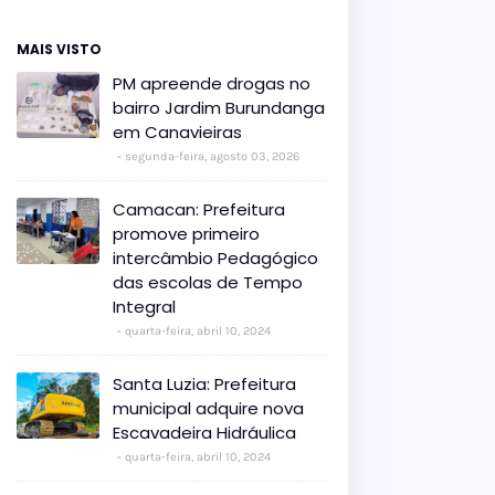
MAIS VISTO
PM apreende drogas no
bairro Jardim Burundanga
em Canavieiras
segunda-feira, agosto 03, 2026
Camacan: Prefeitura
promove primeiro
intercâmbio Pedagógico
das escolas de Tempo
Integral
quarta-feira, abril 10, 2024
Santa Luzia: Prefeitura
municipal adquire nova
Escavadeira Hidráulica
quarta-feira, abril 10, 2024