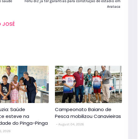
e saúde
Ferlu diz já ter garantias para construção de estádio em
Arataca
 JOSÉ
uzia: Saúde
Campeonato Baiano de
nte esteve na
Pesca mobilizou Canavieiras
dade do Pinga-Pinga
August 04, 2026
6, 2026