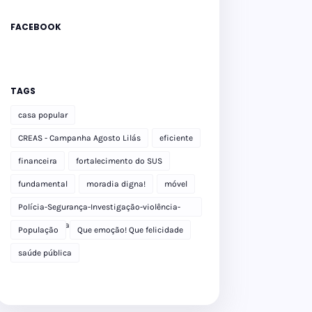
FACEBOOK
TAGS
casa popular
CREAS - Campanha Agosto Lilás
eficiente
financeira
fortalecimento do SUS
fundamental
moradia digna!
móvel
Polícia-Segurança-Investigação-violência-
Polícia Militar-delegacia
População
Que emoção! Que felicidade
saúde pública