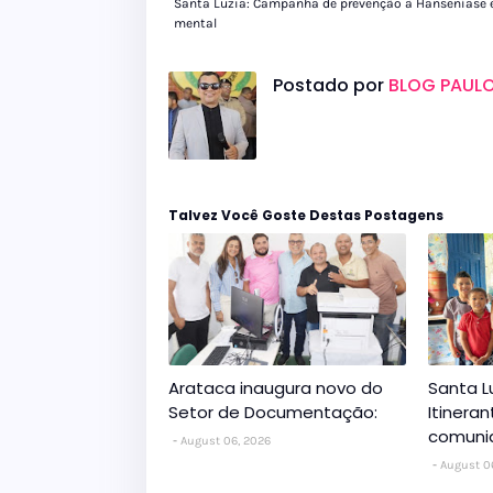
Santa Luzia: Campanha de prevenção à Hanseníase 
mental
Postado por
BLOG PAULO
Talvez Você Goste Destas Postagens
Arataca inaugura novo do
Santa L
Setor de Documentação:
Itinera
comuni
August 06, 2026
August 0