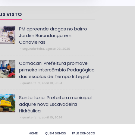
IS VISTO
PM apreende drogas no bairro
Jardim Burundanga em
Canavieiras
segunda-feira, agosto 03, 2026
Camacan: Prefeitura promove
primeiro intercâmbio Pedagógico
das escolas de Tempo Integral
quarta-feira, abril 10, 2024
Santa Luzia: Prefeitura municipal
adquire nova Escavadeira
Hidráulica
quarta-feira, abril 10, 2024
HOME
QUEM SOMOS
FALE CONOSCO