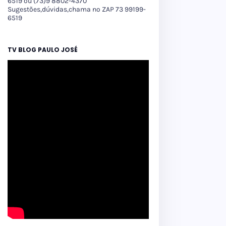
6519 ou (73)9 8802-4370
Sugestões,dúvidas,chama no ZAP 73 99199-
6519
TV BLOG PAULO JOSÉ