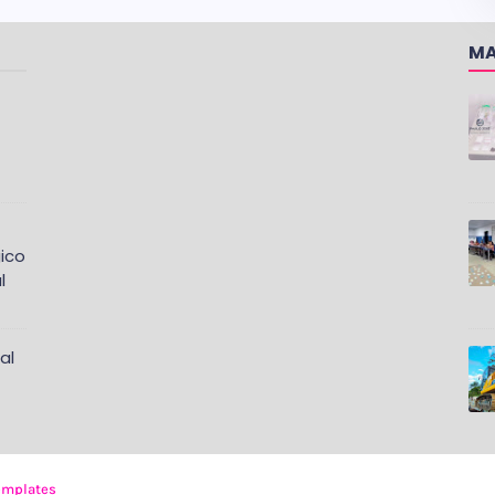
MA
ico
l
al
emplates