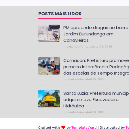
POSTS MAIS LIDOS
PM apreende drogas no bairro
Jardim Burundanga em
Canavieiras
segunda-feira, agosto 03, 2026
Camacan: Prefeitura promove
primeiro intercâmbio Pedagóg
das escolas de Tempo Integra
quarta-feira, abril 10, 2024
Santa Luzia: Prefeitura municip
adquire nova Escavadeira
Hidráulica
quarta-feira, abril 10, 2024
Crafted with
by
TemplatesYard
| Distributed by
T