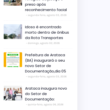
preso após
reconhecimento facial
segunda-feira, agosto 03, 2026
Idoso é encontrado
morto dentro de ônibus
da Rota Transportes
domingo, agosto 02, 2026
Prefeitura de Arataca
(BA) inaugurará o seu
novo Setor de
Documentação,dia 05
segunda-feira, agosto 03, 2026
Arataca inaugura novo
do Setor de
Documentação:
quinta-feira, agosto 06, 2026