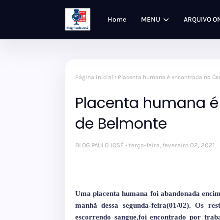
Home
MENU
ARQUIVO O
Página inicial
Placenta humana é encontrada no Ce
Placenta humana é
de Belmonte
BLOG PAULO JOSÉ
terça-feira, fevereiro 02, 2021
Uma placenta humana foi abandonada encima
manhã dessa segunda-feira(01/02). Os res
escorrendo sangue,foi encontrado por trab