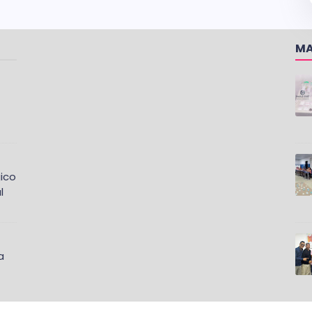
MA
ico
l
a