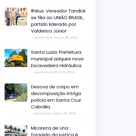
Ilhéus: Vereador Tandick
se filia ao UNIÃO BRASIL,
partido liderado por
Valderico Júnior
quinta-feira, março 28, 2024
Santa Luzia: Prefeitura
municipal adquire nova
Escavadeira Hidráulica
quarta-feira, abril 10, 2024
Desova de corpo em
decomposição intriga
polícia em Santa Cruz
Cabrália
sexta-feira, março 29, 2024
Micareta de Una :
foragido da justiça é