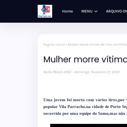
Home
MENU
ARQUIVO O
Página inicial
Mulher morre vítima de tiros em Port
Mulher morre vítima
BLOG PAULO JOSÉ
domingo, fevereiro 21, 2021
Uma jovem foi morta com vários tiros,por 
popular Vila Parracho,na cidade de Porto Se
socorrida por uma equipe do Samu,mas não re