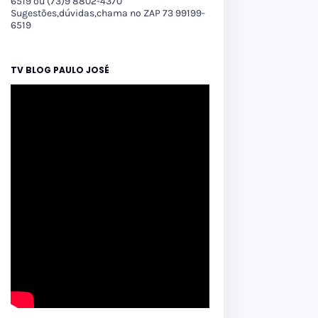
6519 ou (73)9 8802-4370
Sugestões,dúvidas,chama no ZAP 73 99199-
6519
TV BLOG PAULO JOSÉ