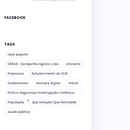
FACEBOOK
TAGS
casa popular
CREAS - Campanha Agosto Lilás
eficiente
financeira
fortalecimento do SUS
fundamental
moradia digna!
móvel
Polícia-Segurança-Investigação-violência-
Polícia Militar-delegacia
População
Que emoção! Que felicidade
saúde pública