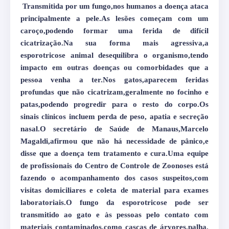
Transmitida por um fungo,nos humanos a doença ataca
principalmente a pele.As lesões começam com um
caroço,podendo formar uma ferida de difícil
cicatrização.Na sua forma mais agressiva,a
esporotricose animal desequilibra o organismo,tendo
impacto em outras doenças ou comorbidades que a
pessoa venha a ter.Nos gatos,aparecem feridas
profundas que não cicatrizam,geralmente no focinho e
patas,podendo progredir para o resto do corpo.Os
sinais clínicos incluem perda de peso, apatia e secreção
nasal.O secretário de Saúde de Manaus,Marcelo
Magaldi,afirmou que não há necessidade de pânico,e
disse que a doença tem tratamento e cura.Uma equipe
de profissionais do Centro de Controle de Zoonoses está
fazendo o acompanhamento dos casos suspeitos,com
visitas domiciliares e coleta de material para exames
laboratoriais.O fungo da esporotricose pode ser
transmitido ao gato e às pessoas pelo contato com
materiais contaminados,como cascas de árvores,palha,