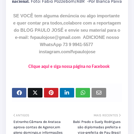
Foto: Fabio Pozzebom/ABR -Por Bianca Paiva
nacional.
SE VOCÊ tem alguma denúncia ou algo importante
e quer contar pra todos,colabore com a reportagem
do BLOG PAULO JOSÉ e envie seu material para o
e-mail: fvpaulojose@gmail.com
ADICIONE nosso
WhatsApp 73 9 9941-5577
instagram.com/fvpaulojose
Clique aqui e siga nossa página no Facebook
ANTIGOS
MAIS RECENTES
Estranho:Câmara de Arataca
Babi Prado e Suely Rodrigues
aprova contas de Agenor,em
são diplomadas prefeita e
pleno domingo,e informações
vice-prefeita de Pau Brasil