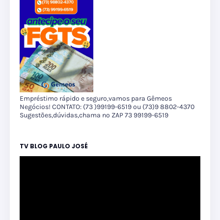
Empréstimo rápido e seguro,vamos para Gêmeos
Negócios! CONTATO: (73 )99199-6519 ou (73)9 8802-4370
Sugestões,dúvidas,chama no ZAP 73 99199-6519
TV BLOG PAULO JOSÉ