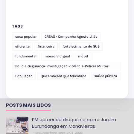
TAGS
casa popular
CREAS - Campanha Agosto Lilás
eficiente
financeira
fortalecimento do SUS
fundamental
moradia digna!
móvel
Polícia-Segurança-Investigação-violência-Polícia Militar-
delegacia
População
Que emoção! Que felicidade
saúde pública
POSTS MAIS LIDOS
PM apreende drogas no bairro Jardim
Burundanga em Canavieiras
segunda-feira, agosto 03, 2026