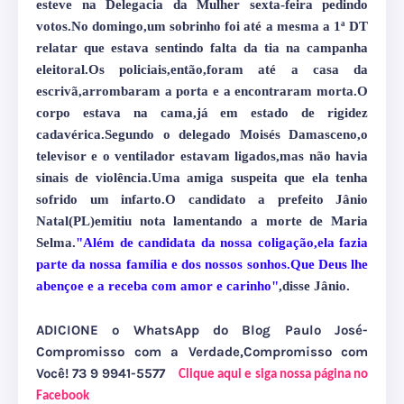
esteve na Delegacia da Mulher sexta-feira pedindo
votos.No domingo,um sobrinho foi até a mesma a 1ª DT
relatar que estava sentindo falta da tia na campanha
eleitoral.Os policiais,então,foram até a casa da
escrivã,arrombaram a porta e a encontraram morta.O
corpo estava na cama,já em estado de rigidez
cadavérica.Segundo o delegado Moisés Damasceno,o
televisor e o ventilador estavam ligados,mas não havia
sinais de violência.Uma amiga suspeita que ela tenha
sofrido um infarto.O candidato a prefeito Jânio
Natal(PL)emitiu nota lamentando a morte de Maria
Selma.
"Além de candidata da nossa coligação,ela fazia
parte da nossa família e dos nossos sonhos.Que Deus lhe
abençoe e a receba com amor e carinho"
,disse Jânio.
ADICIONE o WhatsApp do Blog Paulo José-
Compromisso com a Verdade,Compromisso com
Você! 73 9 9941-5577
Clique aqui e siga nossa página no
Facebook