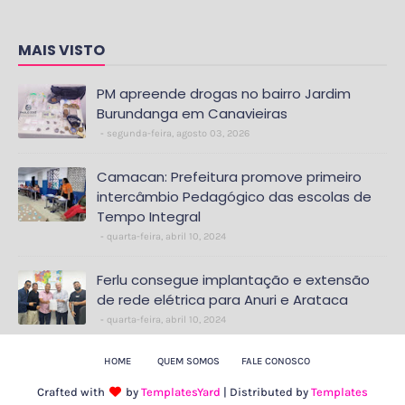
MAIS VISTO
PM apreende drogas no bairro Jardim
Burundanga em Canavieiras
segunda-feira, agosto 03, 2026
Camacan: Prefeitura promove primeiro
intercâmbio Pedagógico das escolas de
Tempo Integral
quarta-feira, abril 10, 2024
Ferlu consegue implantação e extensão
de rede elétrica para Anuri e Arataca
quarta-feira, abril 10, 2024
HOME
QUEM SOMOS
FALE CONOSCO
Crafted with
by
TemplatesYard
| Distributed by
Templates