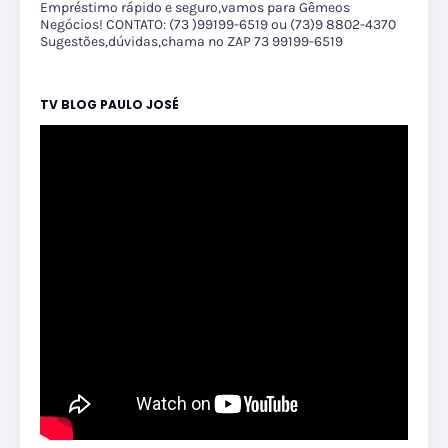
Empréstimo rápido e seguro,vamos para Gêmeos
Negócios! CONTATO: (73 )99199-6519 ou (73)9 8802-4370
Sugestões,dúvidas,chama no ZAP 73 99199-6519
TV BLOG PAULO JOSÉ