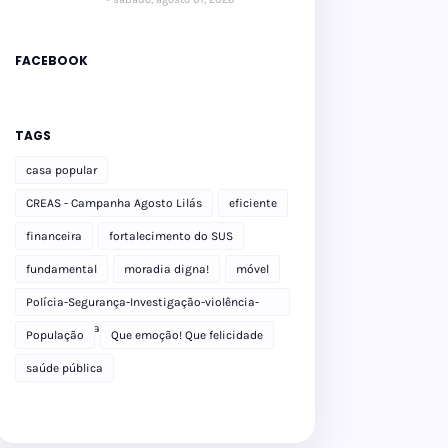
FACEBOOK
TAGS
casa popular
CREAS - Campanha Agosto Lilás
eficiente
financeira
fortalecimento do SUS
fundamental
moradia digna!
móvel
Polícia-Segurança-Investigação-violência-
Polícia Militar-delegacia
População
Que emoção! Que felicidade
saúde pública