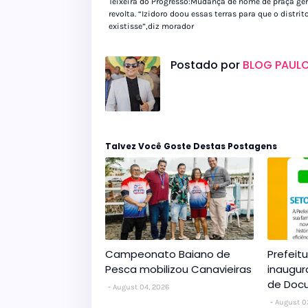
Teixeira do Progresso:Mudança de nome de praça ge
revolta. “Izidoro doou essas terras para que o distrit
existisse”,diz morador
Postado por
BLOG PAULO
Talvez Você Goste Destas Postagens
Campeonato Baiano de
Prefeit
Pesca mobilizou Canavieiras
inaugur
de Doc
August 04, 2026
August 0