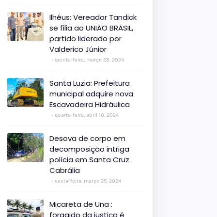
Ilhéus: Vereador Tandick
se filia ao UNIÃO BRASIL,
partido liderado por
Valderico Júnior
quinta-feira, março 28, 2024
Santa Luzia: Prefeitura
municipal adquire nova
Escavadeira Hidráulica
quarta-feira, abril 10, 2024
Desova de corpo em
decomposição intriga
polícia em Santa Cruz
Cabrália
sexta-feira, março 29, 2024
Micareta de Una :
foragido da justiça é