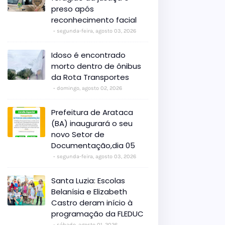
preso após
reconhecimento facial
segunda-feira, agosto 03, 2026
Idoso é encontrado
morto dentro de ônibus
da Rota Transportes
domingo, agosto 02, 2026
Prefeitura de Arataca
(BA) inaugurará o seu
novo Setor de
Documentação,dia 05
segunda-feira, agosto 03, 2026
Santa Luzia: Escolas
Belanísia e Elizabeth
Castro deram início à
programação da FLEDUC
sábado, agosto 01, 2026