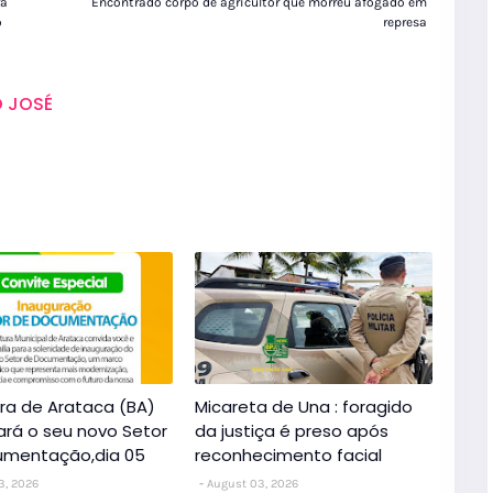
ra
Encontrado corpo de agricultor que morreu afogado em
o
represa
 JOSÉ
ura de Arataca (BA)
Micareta de Una : foragido
ará o seu novo Setor
da justiça é preso após
umentação,dia 05
reconhecimento facial
3, 2026
August 03, 2026