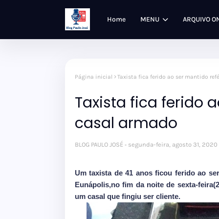
Home
MENU
ARQUIVO O
Página inicial
Taxista fica ferido ao ser mantido re
Taxista fica ferido
casal armado
BLOG PAULO JOSÉ
segunda-feira, agosto 31, 2020
Um taxista de 41 anos ficou ferido ao s
Eunápolis,no fim da noite de sexta-feira(2
um casal que fingiu ser cliente.