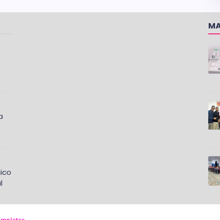
MA
a
ico
l
emplates