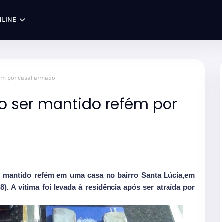
NLINE
fém por casal armado
 ao ser mantido refém por
er mantido refém em uma casa no bairro Santa Lúcia,em
8). A vítima foi levada à residência após ser atraída por