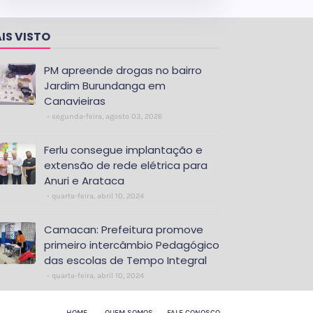
IS VISTO
PM apreende drogas no bairro
Jardim Burundanga em
Canavieiras
segunda-feira, agosto 03, 2026
Ferlu consegue implantação e
extensão de rede elétrica para
Anuri e Arataca
quarta-feira, abril 10, 2024
Camacan: Prefeitura promove
primeiro intercâmbio Pedagógico
das escolas de Tempo Integral
quarta-feira, abril 10, 2024
HOME
QUEM SOMOS
FALE CONOSCO