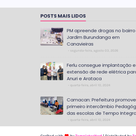
POSTS MAIS LIDOS
PM apreende drogas no bairro
Jardim Burundanga em
Canavieiras
segunda-feira, agosto 03, 2026
Ferlu consegue implantação e
extensão de rede elétrica par
Anuri e Arataca
quarta-feira, abril 10, 2024
Camacan: Prefeitura promove
primeiro intercâmbio Pedagóg
das escolas de Tempo Integra
quarta-feira, abril 10, 2024
Crafted with
by
TemplatesYard
| Distributed by
T