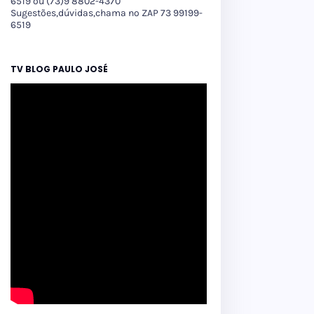
6519 ou (73)9 8802-4370
Sugestões,dúvidas,chama no ZAP 73 99199-
6519
TV BLOG PAULO JOSÉ