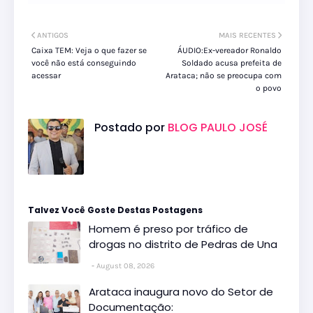
ANTIGOS
MAIS RECENTES
Caixa TEM: Veja o que fazer se
ÁUDIO:Ex-vereador Ronaldo
você não está conseguindo
Soldado acusa prefeita de
acessar
Arataca; não se preocupa com
o povo
Postado por
BLOG PAULO JOSÉ
Talvez Você Goste Destas Postagens
Homem é preso por tráfico de
drogas no distrito de Pedras de Una
August 08, 2026
Arataca inaugura novo do Setor de
Documentação: