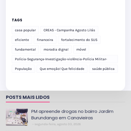
TAGS
casa popular
CREAS - Campanha Agosto Lilás
eficiente
financeira
fortalecimento do SUS
fundamental
moradia digna!
móvel
Polícia-Segurança-Investigação-violência-Polícia Militar-
delegacia
População
Que emoção! Que felicidade
saúde pública
POSTS MAIS LIDOS
PM apreende drogas no bairro Jardim
Burundanga em Canavieiras
segunda-feira, agosto 03, 2026