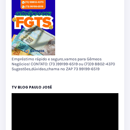
Empréstimo rápido e seguro,vamos para Gêmeos
Negócios! CONTATO: (73 )99199-6519 ou (73)9 8802-4370
Sugestões,dúvidas,chama no ZAP 73 99199-6519
TV BLOG PAULO JOSÉ