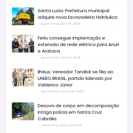
Santa Luzia: Prefeitura municipal
adquire nova Escavadeira Hidráulica
quarta-feira, abril 10, 2024
Ferlu consegue implantação e
extensão de rede elétrica para Anuri
e Arataca
quarta-feira, abril 10, 2024
Ilhéus: Vereador Tandick se filia ao
UNIÃO BRASIL, partido liderado por
Valderico Júnior
quinta-feira, março 28, 2024
Desova de corpo em decomposição
intriga polícia em Santa Cruz
Cabrália
sexta-feira, março 29, 2024