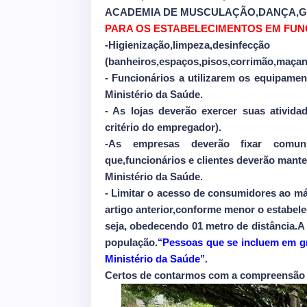
ACADEMIA DE MUSCULAÇÃO,DANÇA,GIN
PARA OS ESTABELECIMENTOS EM FU
-Higienização,limpeza,desinfecção
(banheiros,espaços,pisos,corrimão,maçane
- Funcionários a utilizarem os equipame
Ministério da Saúde.
- As lojas deverão exercer suas ativid
critério do empregador).
-As empresas deverão fixar comu
que,funcionários e clientes deverão man
Ministério da Saúde.
- Limitar o acesso de consumidores ao m
artigo anterior,conforme menor o estabe
seja, obedecendo 01 metro de distância.
população.
‘‘Pessoas que se incluem em 
Ministério da Saúde’’.
Certos de contarmos com a compreensão