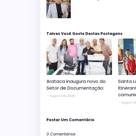
Talvez Você Goste Destas Postagens
Arataca inaugura novo do
Santa L
Setor de Documentação:
Itinera
comuni
August 06, 2026
August 0
Postar Um Comentário
0 Comentários