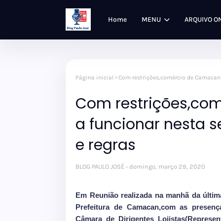
Home
MENU
ARQUIVO O
Página inicial
Com restrições,comércio de Camacan v
Com restrições,co
a funcionar nesta 
e regras
BLOG PAULO JOSÉ
domingo, março 29, 2020
Em Reunião realizada na manhã da última
Prefeitura de Camacan,com as presenç
Câmara de Dirigentes Lojistas(Represen