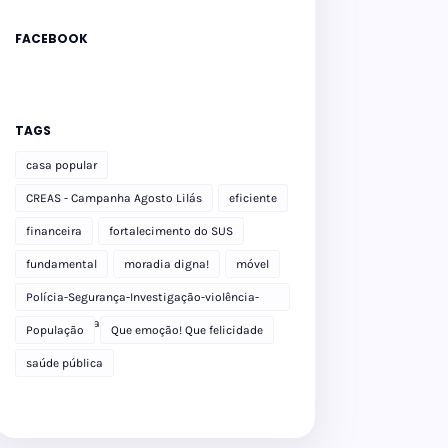
FACEBOOK
TAGS
casa popular
CREAS - Campanha Agosto Lilás
eficiente
financeira
fortalecimento do SUS
fundamental
moradia digna!
móvel
Polícia-Segurança-Investigação-violência-
Polícia Militar-delegacia
População
Que emoção! Que felicidade
saúde pública