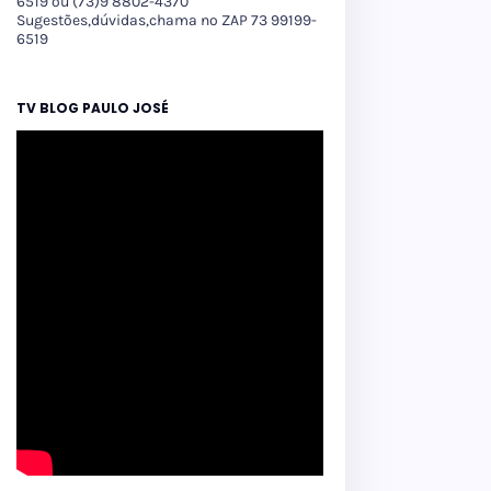
6519 ou (73)9 8802-4370
Sugestões,dúvidas,chama no ZAP 73 99199-
6519
TV BLOG PAULO JOSÉ