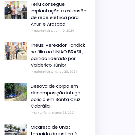
Ferlu consegue
implantação e extensão
de rede elétrica para
Anuri e Arataca
quarta-feira, abril 10, 2024
Ilhéus: Vereador Tandick
se filia ao UNIÃO BRASIL,
partido liderado por
Valderico Júnior
quinta-feira, março 28, 2024
Desova de corpo em
decomposição intriga
polícia em Santa Cruz
Cabrália
sexta-feira, março 29, 2024
Micareta de Una :
foragido da justiça é