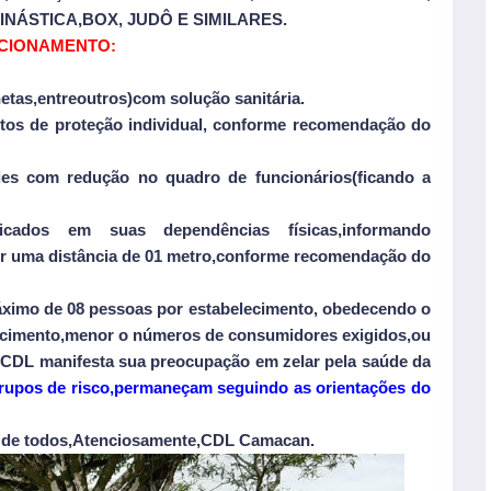
ÁSTICA,BOX, JUDÔ E SIMILARES.
NCIONAMENTO:
tas,entreoutros)com solução sanitária.
ntos de proteção individual, conforme recomendação do
ades com redução no quadro de funcionários(ficando a
nicados em suas dependências
físicas
,informando
ter uma distância de 01 metro,conforme recomendação do
áximo de 08 pessoas por estabelecimento, obedecendo o
lecimento,menor o números de consumidores exigidos,ou
A CDL manifesta sua preocupação em zelar pela saúde da
grupos de risco,permaneçam seguindo as orientações do
 de todos,Atenciosamente,CDL Camacan.