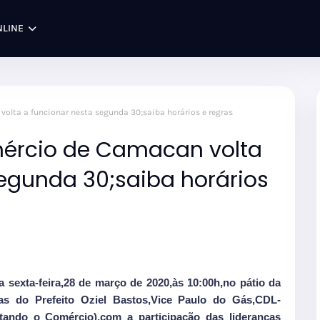
NLINE
olta a funcionar nesta segunda 30;saiba horários e regras
mércio de Camacan volta
segunda 30;saiba horários
 sexta-feira,28 de março de 2020,às 10:00h,no pátio da
as do Prefeito Oziel Bastos,Vice Paulo do Gás,CDL-
tando o Comércio),com a participação das lideranças