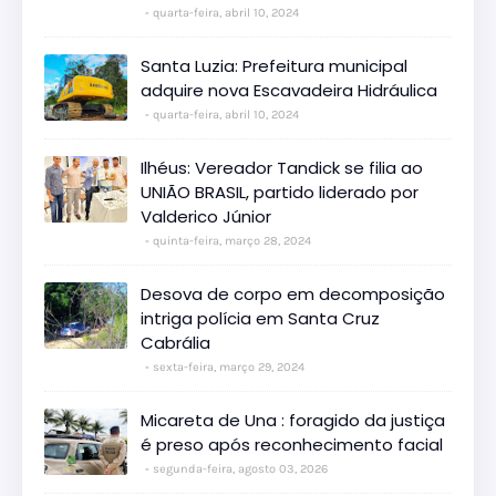
quarta-feira, abril 10, 2024
Santa Luzia: Prefeitura municipal
adquire nova Escavadeira Hidráulica
quarta-feira, abril 10, 2024
Ilhéus: Vereador Tandick se filia ao
UNIÃO BRASIL, partido liderado por
Valderico Júnior
quinta-feira, março 28, 2024
Desova de corpo em decomposição
intriga polícia em Santa Cruz
Cabrália
sexta-feira, março 29, 2024
Micareta de Una : foragido da justiça
é preso após reconhecimento facial
segunda-feira, agosto 03, 2026