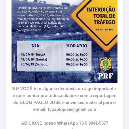
S E VOCÊ tem alguma denúncia ou algo importante
e quer contar pra todos,colabore com a reportagem
do BLOG PAULO JOSÉ e envie seu material para o
e-mail: fvpaulojose@gmail.com
ADICIONE nosso WhatsApp 73 9 9941-5577