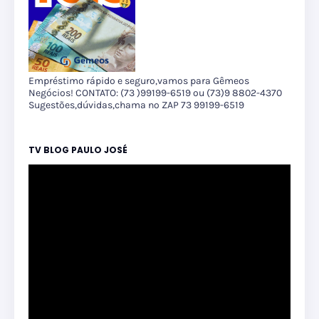
Empréstimo rápido e seguro,vamos para Gêmeos
Negócios! CONTATO: (73 )99199-6519 ou (73)9 8802-4370
Sugestões,dúvidas,chama no ZAP 73 99199-6519
TV BLOG PAULO JOSÉ