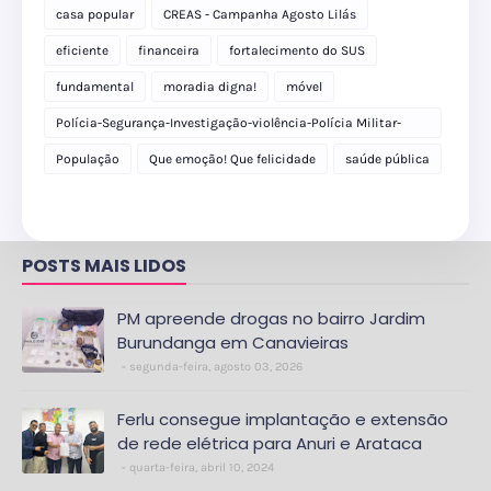
casa popular
CREAS - Campanha Agosto Lilás
eficiente
financeira
fortalecimento do SUS
fundamental
moradia digna!
móvel
Polícia-Segurança-Investigação-violência-Polícia Militar-
delegacia
População
Que emoção! Que felicidade
saúde pública
POSTS MAIS LIDOS
PM apreende drogas no bairro Jardim
Burundanga em Canavieiras
segunda-feira, agosto 03, 2026
Ferlu consegue implantação e extensão
de rede elétrica para Anuri e Arataca
quarta-feira, abril 10, 2024