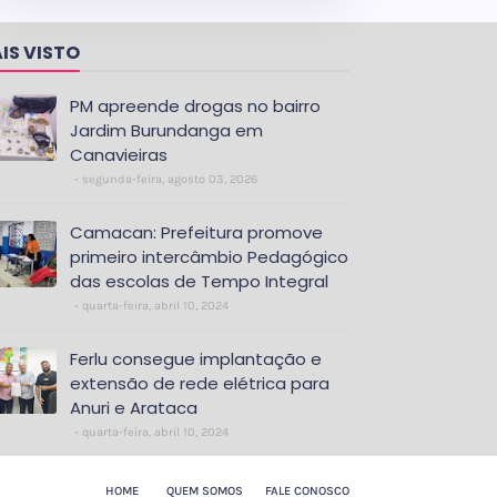
IS VISTO
PM apreende drogas no bairro
Jardim Burundanga em
Canavieiras
segunda-feira, agosto 03, 2026
Camacan: Prefeitura promove
primeiro intercâmbio Pedagógico
das escolas de Tempo Integral
quarta-feira, abril 10, 2024
Ferlu consegue implantação e
extensão de rede elétrica para
Anuri e Arataca
quarta-feira, abril 10, 2024
HOME
QUEM SOMOS
FALE CONOSCO