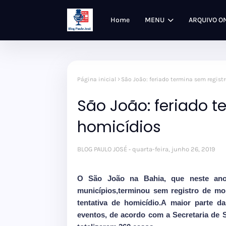
Home
MENU
ARQUIVO O
Página inicial
São João: feriado termina sem regist
São João: feriado t
homicídios
BLOG PAULO JOSÉ
quarta-feira, junho 26, 2019
O São João na Bahia, que neste ano 
municípios,terminou sem registro de mo
tentativa de homicídio.A maior parte 
eventos, de acordo com a Secretaria de 