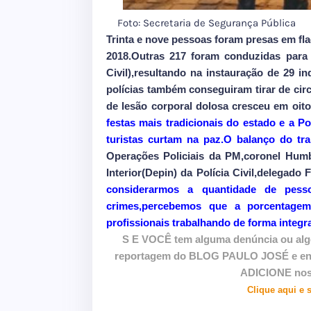
Foto: Secretaria de Segurança Pública
Trinta e nove pessoas foram presas em fl
2018.Outras 217 foram conduzidas para a
Civil),resultando na instauração de 29 i
polícias também conseguiram tirar de cir
de lesão corporal dolosa cresceu em oit
festas mais tradicionais do estado e a Po
turistas curtam na paz.O balanço do tra
Operações Policiais da PM,coronel Humb
Interior(Depin) da Polícia Civil,delegado
considerarmos a quantidade de pes
crimes,percebemos que a porcentagem
profissionais trabalhando de forma integr
S E VOCÊ tem alguma denúncia ou algo
reportagem do BLOG PAULO JOSÉ e envie
ADICIONE nos
Clique aqui e 