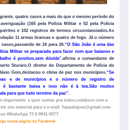
agrante, quatro casos a mais do que o mesmo período do
veriguação (165 pela Polícia Militar e 52 pela Polícia
nquéritos e 102 registros de termos circunstanciados.As
culação 11 armas brancas e quatro de fogo. Já o número
o casos,passando de 18 para 26.
“O São João é uma das
lícia Militar se preparada para fazer com que baianos e
balho é positivo,sem dúvida”
,afirma o comandante de
erto Sturaro.O diretor do Departamento de Polícia do
 Flávio Gois,destacou o clima de paz nos municípios.
“Se
soas e de municípios e o número de registro de
 é bastante baixa e isso não é à toa.São muitos
ada para que tudo termine da paz”.
 importante e quer contar pra todos,colabore com a
 seu material para o e-mail: fvpaulojose@gmail.com
so WhatsApp 73 9 9941-5577
siga nossa página no Facebook