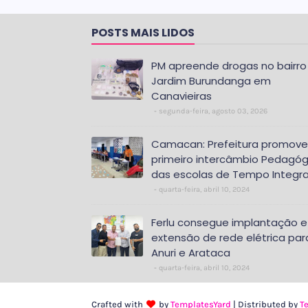
POSTS MAIS LIDOS
PM apreende drogas no bairro
Jardim Burundanga em
Canavieiras
segunda-feira, agosto 03, 2026
Camacan: Prefeitura promove
primeiro intercâmbio Pedagóg
das escolas de Tempo Integra
quarta-feira, abril 10, 2024
Ferlu consegue implantação e
extensão de rede elétrica par
Anuri e Arataca
quarta-feira, abril 10, 2024
Crafted with
by
TemplatesYard
| Distributed by
T