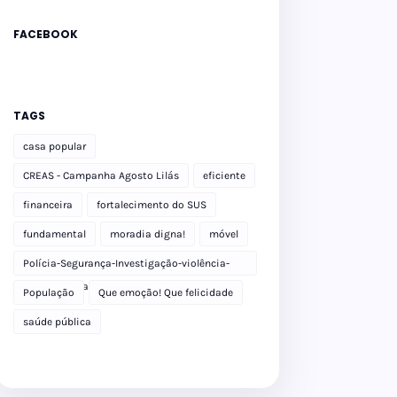
FACEBOOK
TAGS
casa popular
CREAS - Campanha Agosto Lilás
eficiente
financeira
fortalecimento do SUS
fundamental
moradia digna!
móvel
Polícia-Segurança-Investigação-violência-
Polícia Militar-delegacia
População
Que emoção! Que felicidade
saúde pública