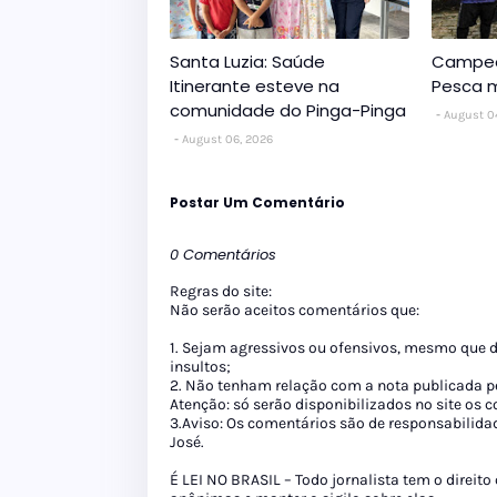
Santa Luzia: Saúde
Campeo
Itinerante esteve na
Pesca m
comunidade do Pinga-Pinga
August 0
August 06, 2026
Postar Um Comentário
0 Comentários
Regras do site:
Não serão aceitos comentários que:
1. Sejam agressivos ou ofensivos, mesmo que 
insultos;
2. Não tenham relação com a nota publicada pe
Atenção: só serão disponibilizados no site os
3.Aviso: Os comentários são de responsabilida
José.
É LEI NO BRASIL – Todo jornalista tem o direito