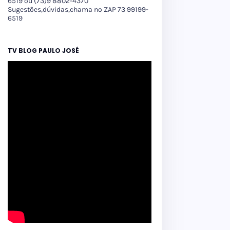
6519 ou (73)9 8802-4370
Sugestões,dúvidas,chama no ZAP 73 99199-
6519
TV BLOG PAULO JOSÉ