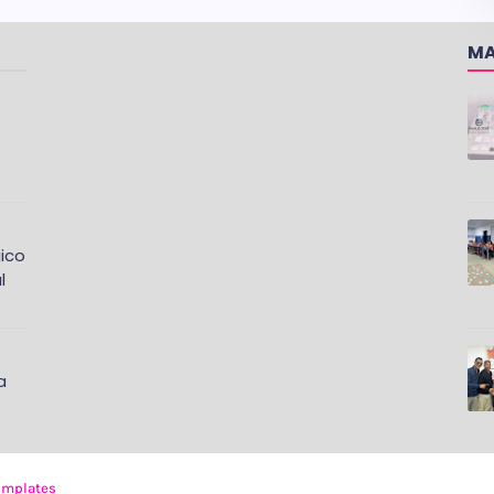
MA
ico
l
a
emplates