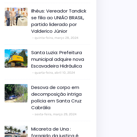
Ilhéus: Vereador Tandick
se filia ao UNIÃO BRASIL,
partido liderado por
Valderico Júnior
quinta-feira, março 28, 2024
Santa Luzia: Prefeitura
municipal adquire nova
Escavadeira Hidráulica
quarta-feira, abril 10, 2024
Desova de corpo em
decomposição intriga
polícia em Santa Cruz
Cabrália
sexta-feira, março 29, 2024
Micareta de Una :
foragido da justiça é