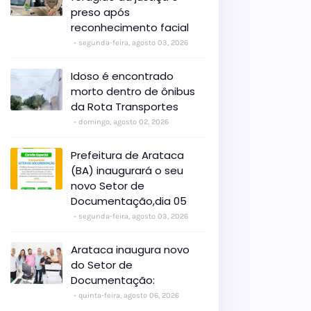
preso após
reconhecimento facial
segunda-feira, agosto 03, 2026
Idoso é encontrado
morto dentro de ônibus
da Rota Transportes
domingo, agosto 02, 2026
Prefeitura de Arataca
(BA) inaugurará o seu
novo Setor de
Documentação,dia 05
segunda-feira, agosto 03, 2026
Arataca inaugura novo
do Setor de
Documentação:
quinta-feira, agosto 06, 2026