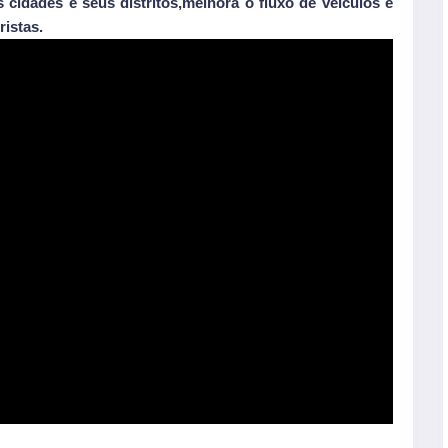
s cidades e seus distritos,melhora o fluxo de veículos e
istas.