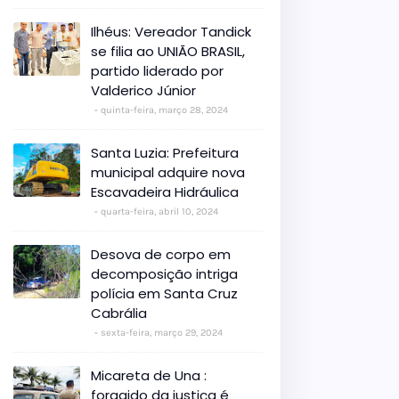
Ilhéus: Vereador Tandick
se filia ao UNIÃO BRASIL,
partido liderado por
Valderico Júnior
quinta-feira, março 28, 2024
Santa Luzia: Prefeitura
municipal adquire nova
Escavadeira Hidráulica
quarta-feira, abril 10, 2024
Desova de corpo em
decomposição intriga
polícia em Santa Cruz
Cabrália
sexta-feira, março 29, 2024
Micareta de Una :
foragido da justiça é