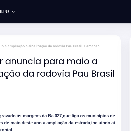
NLINE
io a ampliação e sinalização da rodovia Pau Brasil -Camacan
er anuncia para maio a
ação da rodovia Pau Brasil
ravado às margens da Ba 027,que liga os municípios de
 de maio deste ano a ampliação da estrada,incluindo aí
zontal.