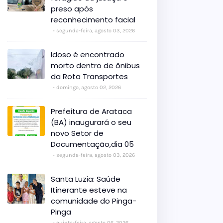
preso após
reconhecimento facial
segunda-feira, agosto 03, 2026
Idoso é encontrado
morto dentro de ônibus
da Rota Transportes
domingo, agosto 02, 2026
Prefeitura de Arataca
(BA) inaugurará o seu
novo Setor de
Documentação,dia 05
segunda-feira, agosto 03, 2026
Santa Luzia: Saúde
Itinerante esteve na
comunidade do Pinga-
Pinga
quinta-feira, agosto 06, 2026