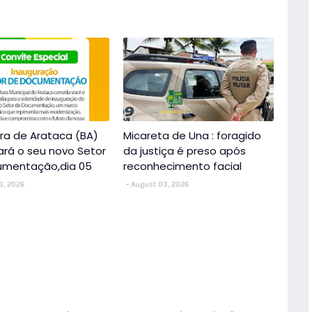
ura de Arataca (BA)
Micareta de Una : foragido
ará o seu novo Setor
da justiça é preso após
umentação,dia 05
reconhecimento facial
3, 2026
August 03, 2026