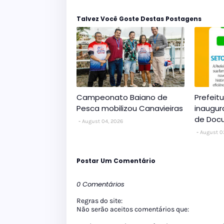
Talvez Você Goste Destas Postagens
Campeonato Baiano de
Prefeit
Pesca mobilizou Canavieiras
inaugur
de Doc
August 04, 2026
August 0
Postar Um Comentário
0 Comentários
Regras do site:
Não serão aceitos comentários que: