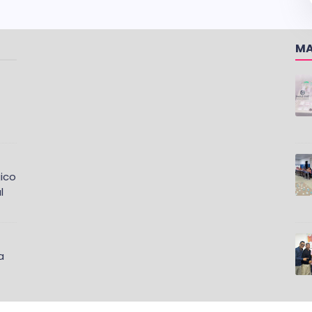
MA
ico
l
a