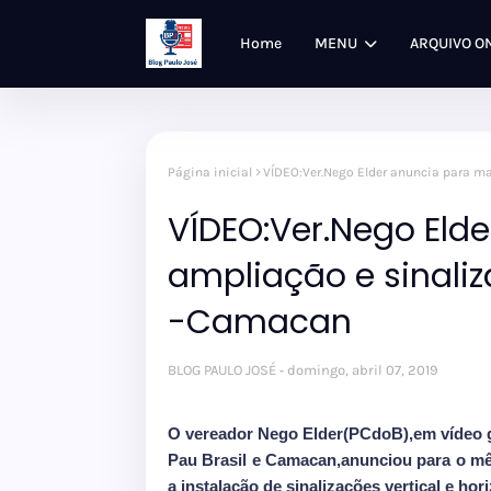
Home
MENU
ARQUIVO O
Página inicial
VÍDEO:Ver.Nego Elder anuncia para ma
VÍDEO:Ver.Nego Eld
ampliação e sinaliz
-Camacan
BLOG PAULO JOSÉ
domingo, abril 07, 2019
O vereador Nego Elder(PCdoB),em vídeo g
Pau Brasil e Camacan,anunciou para o mês
a instalação de sinalizações vertical e hori