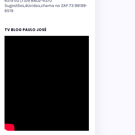
6519 ou (73)9 8802-4370
Sugestões,dúvidas,chama no ZAP 73 99199-
6519
TV BLOG PAULO JOSÉ