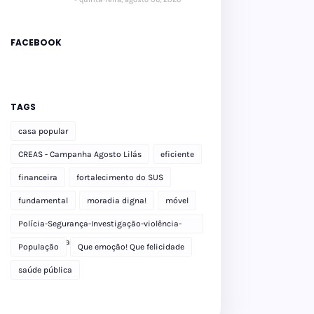
FACEBOOK
TAGS
casa popular
CREAS - Campanha Agosto Lilás
eficiente
financeira
fortalecimento do SUS
fundamental
moradia digna!
móvel
Polícia-Segurança-Investigação-violência-
Polícia Militar-delegacia
População
Que emoção! Que felicidade
saúde pública