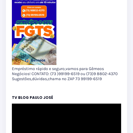
Empréstimo rápido e seguro,vamos para Gêmeos
Negócios! CONTATO: (73 )99199-6519 ou (73)9 8802-4370
Sugestões,dúvidas,chama no ZAP 73 99199-6519
TV BLOG PAULO JOSÉ