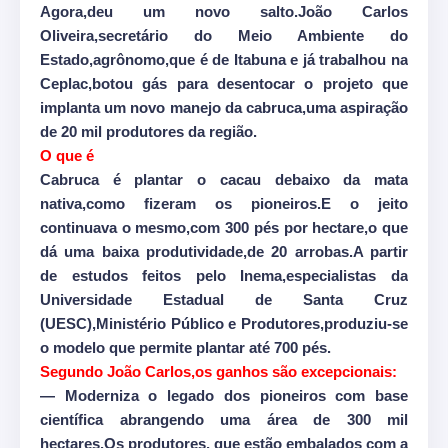
Agora,deu um novo salto.João Carlos
Oliveira,secretário do Meio Ambiente do
Estado,agrônomo,que é de Itabuna e já trabalhou na
Ceplac,botou gás para desentocar o projeto que
implanta um novo manejo da cabruca,uma aspiração
de 20 mil produtores da região.
O que é
Cabruca é plantar o cacau debaixo da mata
nativa,como fizeram os pioneiros.E o jeito
continuava o mesmo,com 300 pés por hectare,o que
dá uma baixa produtividade,de 20 arrobas.A partir
de estudos feitos pelo Inema,especialistas da
Universidade Estadual de Santa Cruz
(UESC),Ministério Público e Produtores,produziu-se
o modelo que permite plantar até 700 pés.
Segundo João Carlos,os ganhos são excepcionais:
— Moderniza o legado dos pioneiros com base
científica abrangendo uma área de 300 mil
hectares.Os produtores, que estão embalados com a