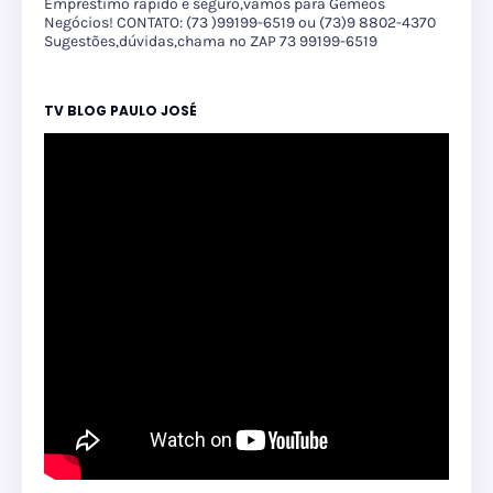
Empréstimo rápido e seguro,vamos para Gêmeos
Negócios! CONTATO: (73 )99199-6519 ou (73)9 8802-4370
Sugestões,dúvidas,chama no ZAP 73 99199-6519
TV BLOG PAULO JOSÉ