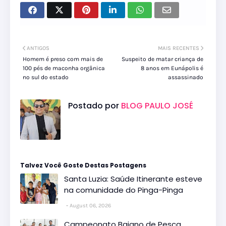
ANTIGOS
MAIS RECENTES
Homem é preso com mais de
Suspeito de matar criança de
100 pés de maconha orgânica
8 anos em Eunápolis é
no sul do estado
assassinado
Postado por
BLOG PAULO JOSÉ
Talvez Você Goste Destas Postagens
Santa Luzia: Saúde Itinerante esteve
na comunidade do Pinga-Pinga
August 06, 2026
Campeonato Baiano de Pesca