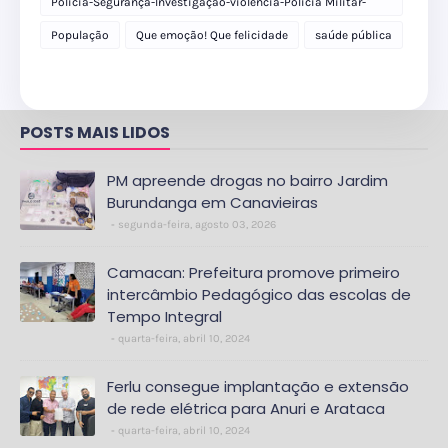
Polícia-Segurança-Investigação-violência-Polícia Militar-
delegacia
População
Que emoção! Que felicidade
saúde pública
POSTS MAIS LIDOS
PM apreende drogas no bairro Jardim
Burundanga em Canavieiras
segunda-feira, agosto 03, 2026
Camacan: Prefeitura promove primeiro
intercâmbio Pedagógico das escolas de
Tempo Integral
quarta-feira, abril 10, 2024
Ferlu consegue implantação e extensão
de rede elétrica para Anuri e Arataca
quarta-feira, abril 10, 2024