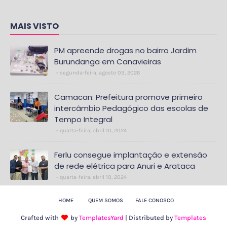
MAIS VISTO
PM apreende drogas no bairro Jardim
Burundanga em Canavieiras
segunda-feira, agosto 03, 2026
Camacan: Prefeitura promove primeiro
intercâmbio Pedagógico das escolas de
Tempo Integral
quarta-feira, abril 10, 2024
Ferlu consegue implantação e extensão
de rede elétrica para Anuri e Arataca
quarta-feira, abril 10, 2024
HOME
QUEM SOMOS
FALE CONOSCO
Crafted with
by
TemplatesYard
| Distributed by
Templates