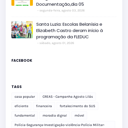
Documentação,dia 05
segunda-feira, agosto 03, 2026
Santa Luzia: Escolas Belanísia e
Elizabeth Castro deram início à
programação da FLEDUC
sábado, agosto 01, 2026
FACEBOOK
TAGS
casa popular
CREAS - Campanha Agosto Lilás
eficiente
financeira
fortalecimento do SUS
fundamental
moradia digna!
móvel
Polícia-Segurança-Investigação-violência-Polícia Militar-