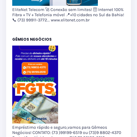
EliteNet Telecom 🚀 Conexão sem limites! 🛜 Internet 100%
Fibra + TV + Telefonia móvel 📍+10 cidades no Sul da Bahia!
📞 (73) 99911-3772... www.elitenet.com.br
GÊMEOS NEGÓCIOS
Empréstimo rápido e seguro,vamos para Gêmeos
Negócios! CONTATO: (73 )99199-6519 ou (73)9 8802-4370