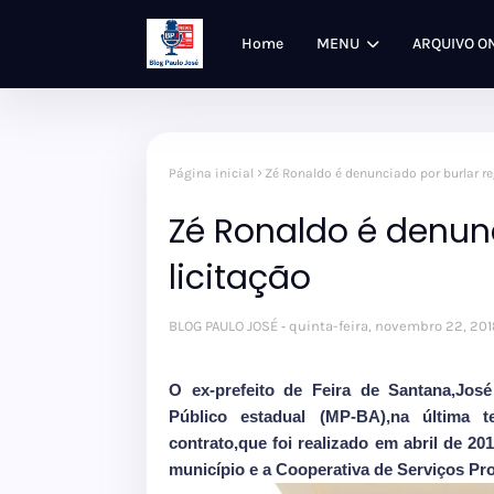
Home
MENU
ARQUIVO O
Página inicial
Zé Ronaldo é denunciado por burlar re
Zé Ronaldo é denunc
licitação
BLOG PAULO JOSÉ
quinta-feira, novembro 22, 201
O ex-prefeito de Feira de Santana,José
Público estadual (MP-BA),na última te
contrato,que foi realizado em abril de 2
município e a Cooperativa de Serviços Pr