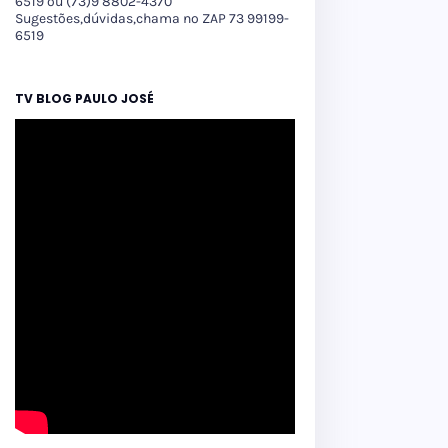
6519 ou (73)9 8802-4370
Sugestões,dúvidas,chama no ZAP 73 99199-
6519
TV BLOG PAULO JOSÉ