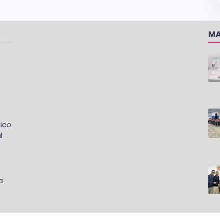
MA
ico
l
a