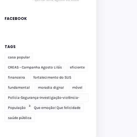
FACEBOOK
TAGS
casa popular
CREAS - Campanha Agosto Lilás
eficiente
financeira
fortalecimento do SUS
fundamental
moradia digna!
móvel
Polícia-Segurança-Investigação-violência-
Polícia Militar-delegacia
População
Que emoção! Que felicidade
saúde pública