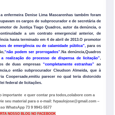
 a enfermeira Denise Lima Mascarenhas também foram
cupavam os cargos de subprocurador e de secretária de
motor de Justiça Tiago Quadros, autor da denúncia, o
continuidade a um contrato emergencial anterior, de
ência havia terminado em 4 de abril de 2013.O promotor
asos de emergência ou de calamidade pública”,
para os
ão,
“não podem ser prorrogados”.
Na denúncia,Quadros
a realização do processo de dispensa de licitação”
,
tos de duas empresas
“completamente estranhas”
ao
ncia,o então subprocurador Cleudson Almeida, que à
ia Coopersade,emitiu parecer no qual teria distorcido
ei federal de licitações.
o importante
e quer contar pra todos,colabore com a
seu material para o e-mail: fvpaulojose@gmail.com –
so WhatsApp 73 9 9941-5577
CURTA NOSSO BLOG NO FACEBOOK