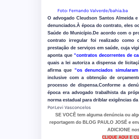
Foto: Fernando Valverde/bahia.ba
O advogado Cleudson Santos Almeida e
denunciados.À época do contrato, eles o
Saúde do Município.De acordo com o pro
contrato irregular foi realizado como 
prestação de serviços em saúde, cuja vig
aponta que
“contratos decorrentes de c
quais a lei autoriza a dispensa de licitaç
afirma que
“os denunciados simularam 
inclusive com a obtenção de orçamen
processo de dispensa.Conforme a denú
época era advogado trabalhista da própr
norma estadual para driblar exigências da l
Por:Levi Vasconcelos
SE VOCÊ tem alguma denúncia ou alg
reportagem do BLOG PAULO JOSÉ e envie 
ADICIONE nos
CLIQUE AQUI E 