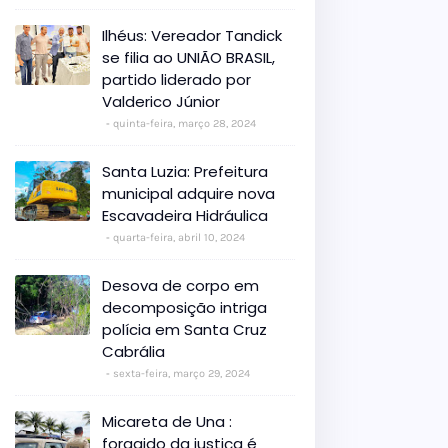
Ilhéus: Vereador Tandick
se filia ao UNIÃO BRASIL,
partido liderado por
Valderico Júnior
quinta-feira, março 28, 2024
Santa Luzia: Prefeitura
municipal adquire nova
Escavadeira Hidráulica
quarta-feira, abril 10, 2024
Desova de corpo em
decomposição intriga
polícia em Santa Cruz
Cabrália
sexta-feira, março 29, 2024
Micareta de Una :
foragido da justiça é