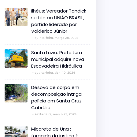
Ilhéus: Vereador Tandick
se filia ao UNIÃO BRASIL,
partido liderado por
Valderico Júnior
quinta-feira, março 28, 2024
Santa Luzia: Prefeitura
municipal adquire nova
Escavadeira Hidráulica
quarta-feira, abril 10, 2024
Desova de corpo em
decomposição intriga
polícia em Santa Cruz
Cabrália
sexta-feira, março 29, 2024
Micareta de Una :
foragido da justiça é