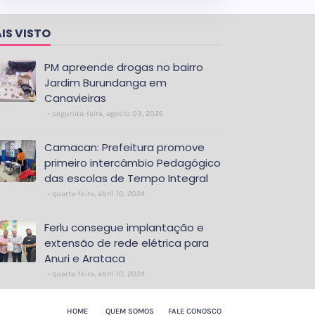
IS VISTO
PM apreende drogas no bairro
Jardim Burundanga em
Canavieiras
segunda-feira, agosto 03, 2026
Camacan: Prefeitura promove
primeiro intercâmbio Pedagógico
das escolas de Tempo Integral
quarta-feira, abril 10, 2024
Ferlu consegue implantação e
extensão de rede elétrica para
Anuri e Arataca
quarta-feira, abril 10, 2024
HOME
QUEM SOMOS
FALE CONOSCO