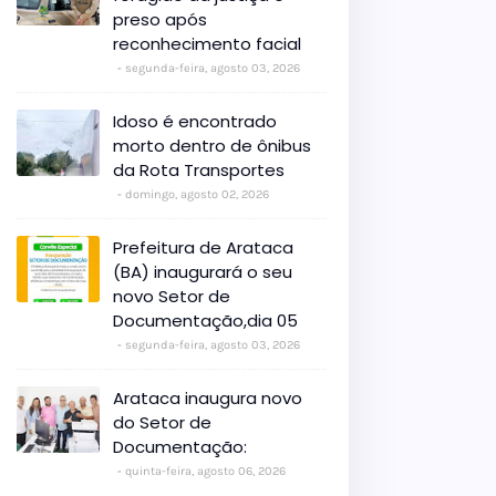
preso após
reconhecimento facial
segunda-feira, agosto 03, 2026
Idoso é encontrado
morto dentro de ônibus
da Rota Transportes
domingo, agosto 02, 2026
Prefeitura de Arataca
(BA) inaugurará o seu
novo Setor de
Documentação,dia 05
segunda-feira, agosto 03, 2026
Arataca inaugura novo
do Setor de
Documentação:
quinta-feira, agosto 06, 2026