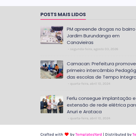
POSTS MAIS LIDOS
PM apreende drogas no bairro
Jardim Burundanga em
Canavieiras
segunda-feira, agosto 03, 2026
Camacan: Prefeitura promove
primeiro intercâmbio Pedagóg
das escolas de Tempo Integra
quarta-feira, abril 10, 2024
Ferlu consegue implantação e
extensão de rede elétrica par
Anuri e Arataca
quarta-feira, abril 10, 2024
Crafted with
by
TemplatesYard
| Distributed by
T