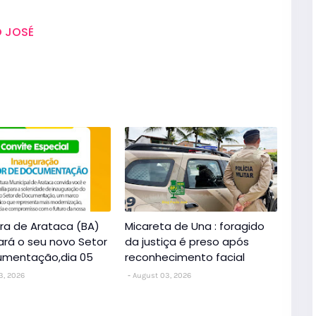
 JOSÉ
ura de Arataca (BA)
Micareta de Una : foragido
ará o seu novo Setor
da justiça é preso após
umentação,dia 05
reconhecimento facial
3, 2026
August 03, 2026