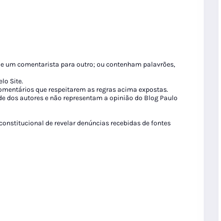
de um comentarista para outro; ou contenham palavrões,
lo Site.
 comentários que respeitarem as regras acima expostas.
de dos autores e não representam a opinião do Blog Paulo
 constitucional de revelar denúncias recebidas de fontes