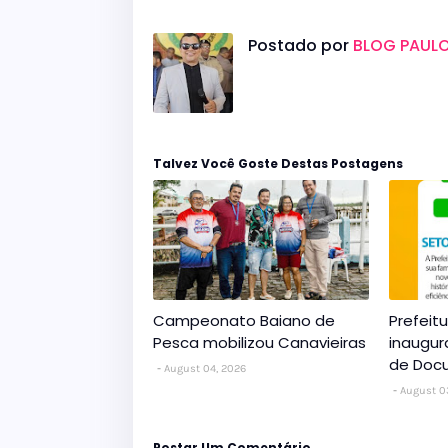
Postado por
BLOG PAULO
Talvez Você Goste Destas Postagens
Campeonato Baiano de
Prefeit
Pesca mobilizou Canavieiras
inaugur
de Doc
August 04, 2026
August 0
Postar Um Comentário