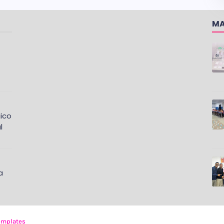
MA
ico
l
a
emplates