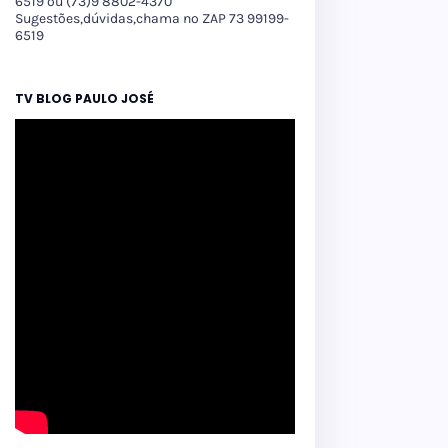
6519 ou (73)9 8802-4370
Sugestões,dúvidas,chama no ZAP 73 99199-
6519
TV BLOG PAULO JOSÉ