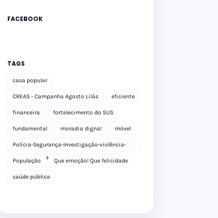
FACEBOOK
TAGS
casa popular
CREAS - Campanha Agosto Lilás
eficiente
financeira
fortalecimento do SUS
fundamental
moradia digna!
móvel
Polícia-Segurança-Investigação-violência-
Polícia Militar-delegacia
População
Que emoção! Que felicidade
saúde pública