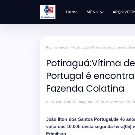
Home
MENU
ARQUIVO O
Página inicial
Potiraguá:Vítima de afogamento,João
Potiraguá:Vítima d
Portugal é encontr
Fazenda Colatina
BLOG PAULO JOSÉ
segunda-feira, novembro 05, 2
João Ilton dos Santos Portugal,de 46 ano
volta das 10:00h desta segunda-feira(05)
Edmilson.