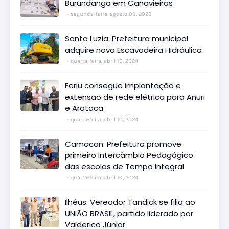
Burundanga em Canavieiras
segunda-feira, agosto 03, 2026
Santa Luzia: Prefeitura municipal
adquire nova Escavadeira Hidráulica
quarta-feira, abril 10, 2024
Ferlu consegue implantação e
extensão de rede elétrica para Anuri
e Arataca
quarta-feira, abril 10, 2024
Camacan: Prefeitura promove
primeiro intercâmbio Pedagógico
das escolas de Tempo Integral
quarta-feira, abril 10, 2024
Ilhéus: Vereador Tandick se filia ao
UNIÃO BRASIL, partido liderado por
Valderico Júnior