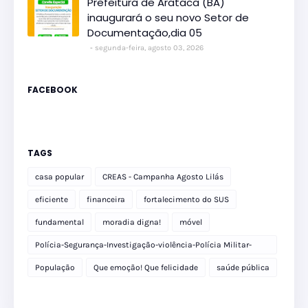
Prefeitura de Arataca (BA)
inaugurará o seu novo Setor de
Documentação,dia 05
segunda-feira, agosto 03, 2026
FACEBOOK
TAGS
casa popular
CREAS - Campanha Agosto Lilás
eficiente
financeira
fortalecimento do SUS
fundamental
moradia digna!
móvel
Polícia-Segurança-Investigação-violência-Polícia Militar-
delegacia
População
Que emoção! Que felicidade
saúde pública