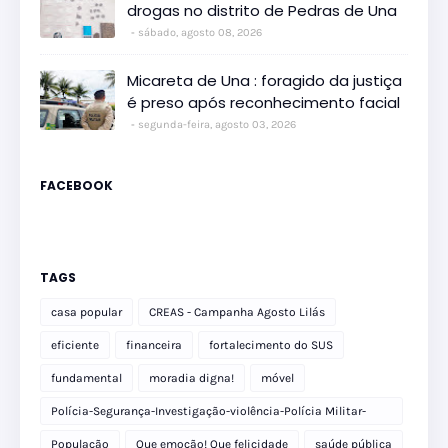
drogas no distrito de Pedras de Una
sábado, agosto 08, 2026
Micareta de Una : foragido da justiça
é preso após reconhecimento facial
segunda-feira, agosto 03, 2026
FACEBOOK
TAGS
casa popular
CREAS - Campanha Agosto Lilás
eficiente
financeira
fortalecimento do SUS
fundamental
moradia digna!
móvel
Polícia-Segurança-Investigação-violência-Polícia Militar-
delegacia
População
Que emoção! Que felicidade
saúde pública