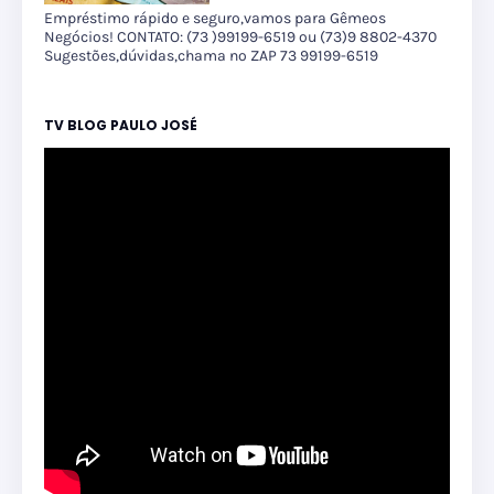
Empréstimo rápido e seguro,vamos para Gêmeos
Negócios! CONTATO: (73 )99199-6519 ou (73)9 8802-4370
Sugestões,dúvidas,chama no ZAP 73 99199-6519
TV BLOG PAULO JOSÉ