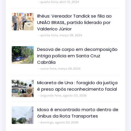
quarta-feira, abril 10, 2024
Ilhéus: Vereador Tandick se filia ao
UNIÃO BRASIL, partido liderado por
Valderico Júnior
quinta-feira, março 28, 2024
Desova de corpo em decomposição
intriga polícia em Santa Cruz
Cabrália
sexta-feira, março 29, 2024
Micareta de Una : foragido da justiça
é preso após reconhecimento facial
segunda-feira, agosto 03, 2026
Idoso é encontrado morto dentro de
ônibus da Rota Transportes
domingo, agosto 02, 2026