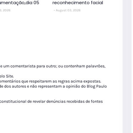
umentação,dia 05
reconhecimento facial
3, 2026
August 03, 2026
de um comentarista para outro; ou contenham palavrões,
lo Site.
 comentários que respeitarem as regras acima expostas.
de dos autores e não representam a opinião do Blog Paulo
 constitucional de revelar denúncias recebidas de fontes