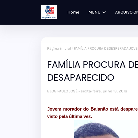
Home
MENU
ARQUIVO O
Página inicial
FAMÍLIA PROCURA DESESPERADA JOV
FAMÍLIA PROCURA D
DESAPARECIDO
BLOG PAULO JOSÉ
sexta-feira, julho 13, 2018
Jovem morador do Baianão está despareci
visto pela última vez.