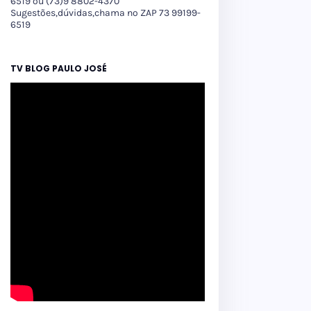
6519 ou (73)9 8802-4370
Sugestões,dúvidas,chama no ZAP 73 99199-
6519
TV BLOG PAULO JOSÉ