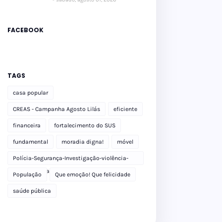
FACEBOOK
TAGS
casa popular
CREAS - Campanha Agosto Lilás
eficiente
financeira
fortalecimento do SUS
fundamental
moradia digna!
móvel
Polícia-Segurança-Investigação-violência-
Polícia Militar-delegacia
População
Que emoção! Que felicidade
saúde pública