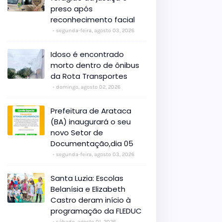
preso após
reconhecimento facial
segunda-feira, agosto 03, 2026
Idoso é encontrado
morto dentro de ônibus
da Rota Transportes
domingo, agosto 02, 2026
Prefeitura de Arataca
(BA) inaugurará o seu
novo Setor de
Documentação,dia 05
segunda-feira, agosto 03, 2026
Santa Luzia: Escolas
Belanísia e Elizabeth
Castro deram início à
programação da FLEDUC
sábado, agosto 01, 2026