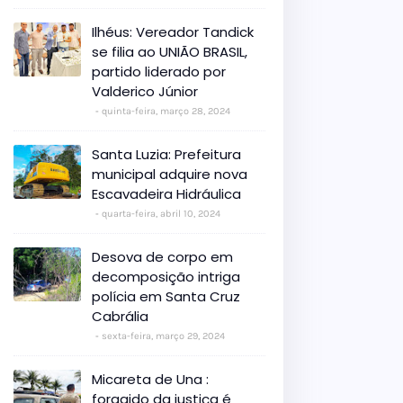
Ilhéus: Vereador Tandick
se filia ao UNIÃO BRASIL,
partido liderado por
Valderico Júnior
quinta-feira, março 28, 2024
Santa Luzia: Prefeitura
municipal adquire nova
Escavadeira Hidráulica
quarta-feira, abril 10, 2024
Desova de corpo em
decomposição intriga
polícia em Santa Cruz
Cabrália
sexta-feira, março 29, 2024
Micareta de Una :
foragido da justiça é