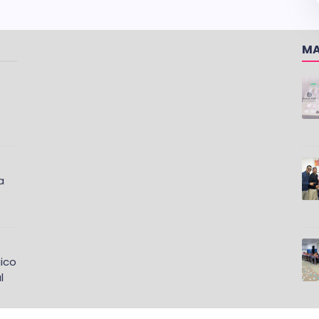
MA
a
ico
l