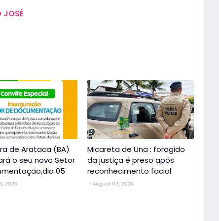
 JOSÉ
ura de Arataca (BA)
Micareta de Una : foragido
ará o seu novo Setor
da justiça é preso após
umentação,dia 05
reconhecimento facial
3, 2026
August 03, 2026