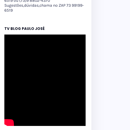
6519 ou (73)9 8802-4370
Sugestões,dúvidas,chama no ZAP 73 99199-
6519
TV BLOG PAULO JOSÉ