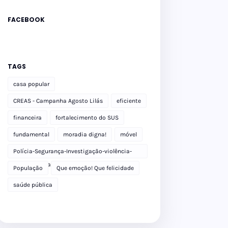
FACEBOOK
TAGS
casa popular
CREAS - Campanha Agosto Lilás
eficiente
financeira
fortalecimento do SUS
fundamental
moradia digna!
móvel
Polícia-Segurança-Investigação-violência-
Polícia Militar-delegacia
População
Que emoção! Que felicidade
saúde pública