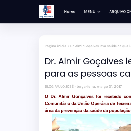
Home
MENU
ARQUIVO O
Página inicial
Dr. Almir Goçalves leva saúde de qual
Dr. Almir Goçalves 
para as pessoas ca
BLOG PAULO JOSÉ
terça-feira, março 21, 2017
O Dr. Almir Gonçalves foi recebido co
Comunitário da União Operária de Teixei
área da prevenção da saúde da população