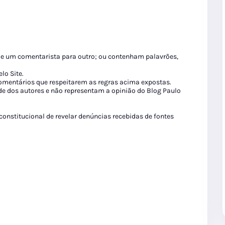
de um comentarista para outro; ou contenham palavrões,
lo Site.
 comentários que respeitarem as regras acima expostas.
de dos autores e não representam a opinião do Blog Paulo
 constitucional de revelar denúncias recebidas de fontes