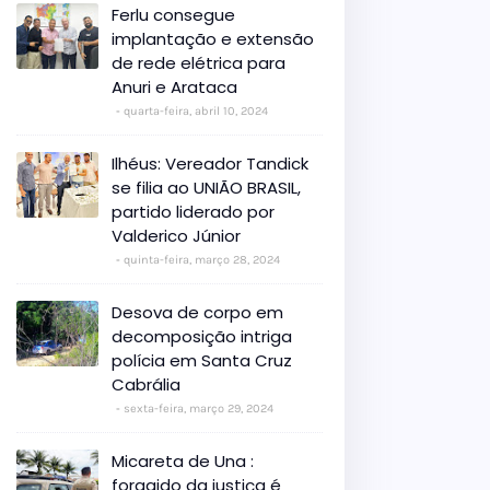
Ferlu consegue
implantação e extensão
de rede elétrica para
Anuri e Arataca
quarta-feira, abril 10, 2024
Ilhéus: Vereador Tandick
se filia ao UNIÃO BRASIL,
partido liderado por
Valderico Júnior
quinta-feira, março 28, 2024
Desova de corpo em
decomposição intriga
polícia em Santa Cruz
Cabrália
sexta-feira, março 29, 2024
Micareta de Una :
foragido da justiça é