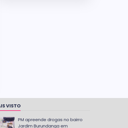
IS VISTO
PM apreende drogas no bairro
Jardim Burundanga em