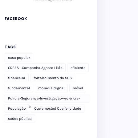
FACEBOOK
TAGS
casa popular
CREAS - Campanha Agosto Lilás
eficiente
financeira
fortalecimento do SUS
fundamental
moradia digna!
móvel
Polícia-Segurança-Investigação-violência-
Polícia Militar-delegacia
População
Que emoção! Que felicidade
saúde pública