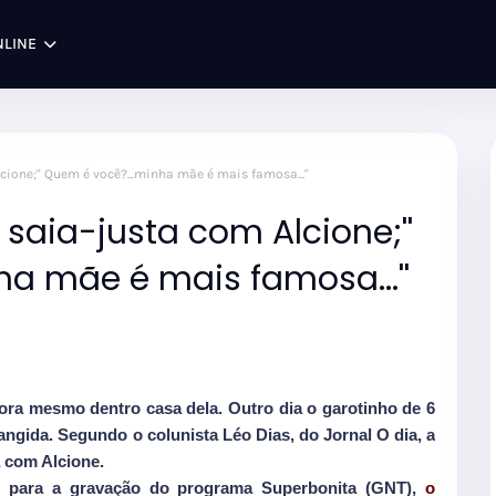
NLINE
cione;'' Quem é você?...minha mãe é mais famosa...''
 saia-justa com Alcione;''
a mãe é mais famosa...''
ora mesmo dentro casa dela. Outro dia o garotinho de 6
angida. Segundo o colunista Léo Dias, do Jornal O dia, a
a com Alcione.
, para a gravação do programa Superbonita (GNT),
o