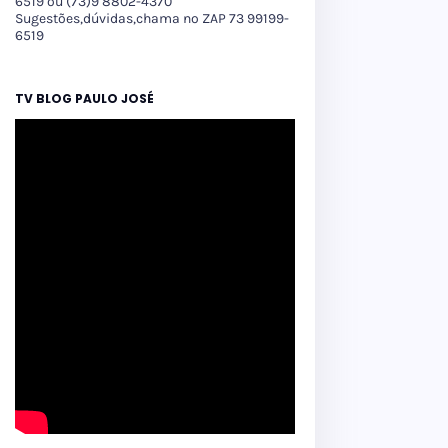
6519 ou (73)9 8802-4370
Sugestões,dúvidas,chama no ZAP 73 99199-
6519
TV BLOG PAULO JOSÉ