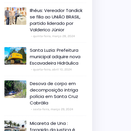
Ilhéus: Vereador Tandick
se filia ao UNIÃO BRASIL,
partido liderado por
Valderico Júnior
quinta-feira, março 28, 2024
Santa Luzia: Prefeitura
municipal adquire nova
Escavadeira Hidráulica
quarta-feira, abril 10, 2024
Desova de corpo em
decomposição intriga
polícia em Santa Cruz
Cabrália
sexta-feira, março 29, 2024
Micareta de Una :
foragido da justiça é