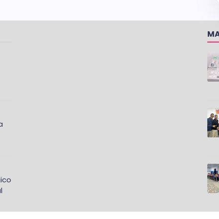
MA
a
ico
l