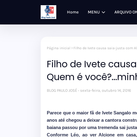
Home
MENU
ARQUIVO O
Página inicial
Filho de Ivete causa saia-justa com Al
Filho de Ivete causa
Quem é você?...minh
BLOG PAULO JOSÉ
sexta-feira, outubro 14, 2016
Parece que o maior fã de Ivete Sangalo m
anos até chegou a deixar a cantora constr
baiana passou por uma tremenda sai just
Conforme Léo, ao ver Alcione em casa