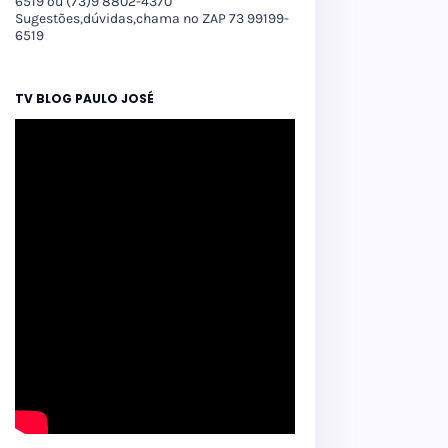
6519 ou (73)9 8802-4370
Sugestões,dúvidas,chama no ZAP 73 99199-
6519
TV BLOG PAULO JOSÉ