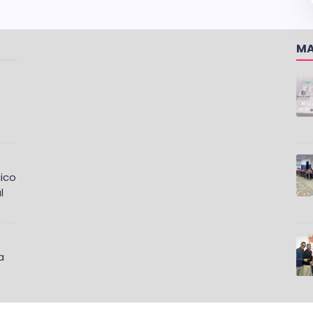
MA
ico
l
a