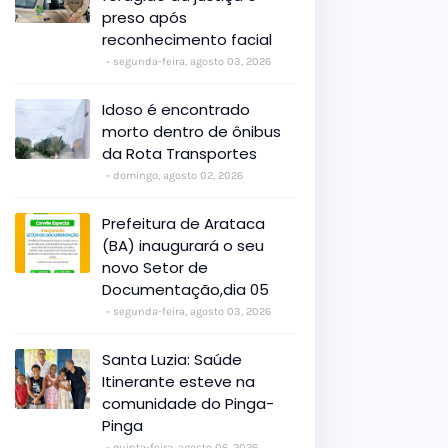
preso após
reconhecimento facial
segunda-feira, agosto 03, 2026
Idoso é encontrado
morto dentro de ônibus
da Rota Transportes
domingo, agosto 02, 2026
Prefeitura de Arataca
(BA) inaugurará o seu
novo Setor de
Documentação,dia 05
segunda-feira, agosto 03, 2026
Santa Luzia: Saúde
Itinerante esteve na
comunidade do Pinga-
Pinga
quinta-feira, agosto 06, 2026