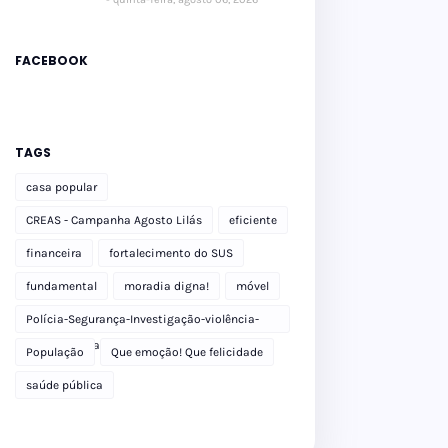
FACEBOOK
TAGS
casa popular
CREAS - Campanha Agosto Lilás
eficiente
financeira
fortalecimento do SUS
fundamental
moradia digna!
móvel
Polícia-Segurança-Investigação-violência-
Polícia Militar-delegacia
População
Que emoção! Que felicidade
saúde pública