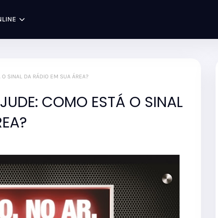
NLINE
 O SINAL DA RÁDIO EM SUA ÁREA?
JUDE: COMO ESTÁ O SINAL
REA?