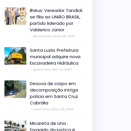
Ilhéus: Vereador Tandick
se filia ao UNIÃO BRASIL,
partido liderado por
Valderico Júnior
quinta-feira, março 28, 2024
Santa Luzia: Prefeitura
municipal adquire nova
Escavadeira Hidráulica
quarta-feira, abril 10, 2024
Desova de corpo em
decomposição intriga
polícia em Santa Cruz
Cabrália
sexta-feira, março 29, 2024
Micareta de Una :
foragido da justiça é