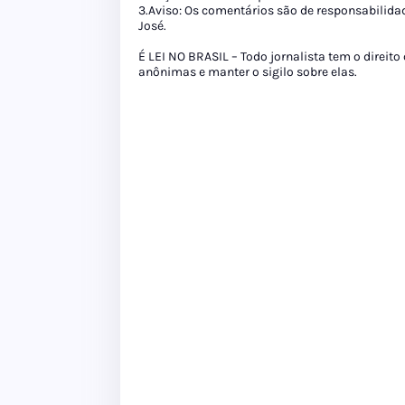
3.Aviso: Os comentários são de responsabilida
José.
É LEI NO BRASIL – Todo jornalista tem o direito
anônimas e manter o sigilo sobre elas.