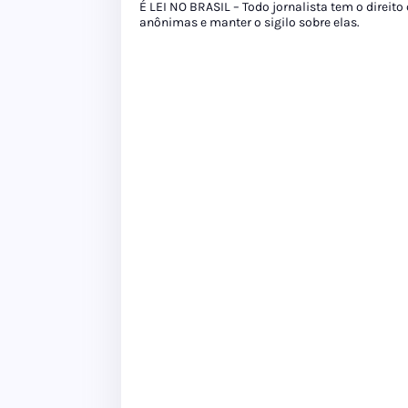
É LEI NO BRASIL – Todo jornalista tem o direito
anônimas e manter o sigilo sobre elas.