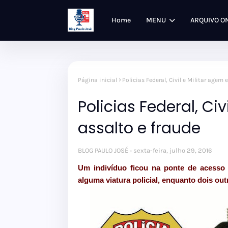
Home
MENU
ARQUIVO O
Página inicial
Policias Federal, Civil e Militar agem
Policias Federal, Ci
assalto e fraude
BLOG PAULO JOSÉ
sexta-feira, julho 29, 2016
Um indivíduo ficou na ponte de acesso 
alguma viatura policial, enquanto dois out