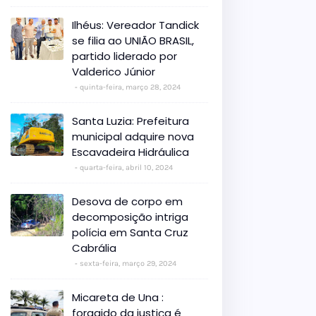
Ilhéus: Vereador Tandick
se filia ao UNIÃO BRASIL,
partido liderado por
Valderico Júnior
quinta-feira, março 28, 2024
Santa Luzia: Prefeitura
municipal adquire nova
Escavadeira Hidráulica
quarta-feira, abril 10, 2024
Desova de corpo em
decomposição intriga
polícia em Santa Cruz
Cabrália
sexta-feira, março 29, 2024
Micareta de Una :
foragido da justiça é