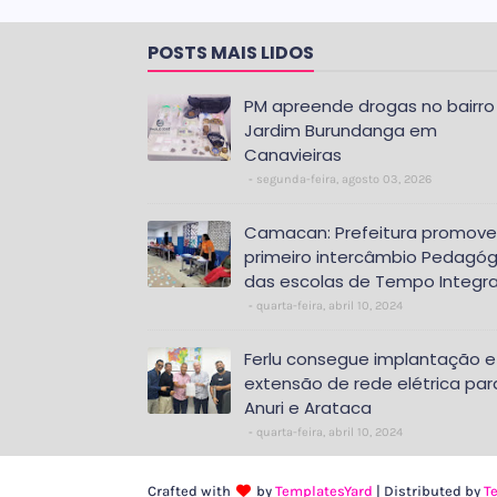
POSTS MAIS LIDOS
PM apreende drogas no bairro
Jardim Burundanga em
Canavieiras
segunda-feira, agosto 03, 2026
Camacan: Prefeitura promove
primeiro intercâmbio Pedagóg
das escolas de Tempo Integra
quarta-feira, abril 10, 2024
Ferlu consegue implantação e
extensão de rede elétrica par
Anuri e Arataca
quarta-feira, abril 10, 2024
Crafted with
by
TemplatesYard
| Distributed by
T