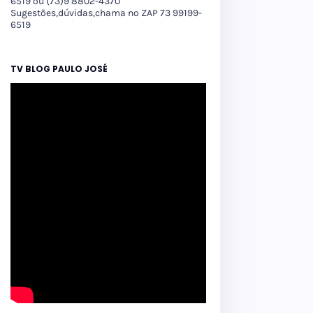
6519 ou (73)9 8802-4370
Sugestões,dúvidas,chama no ZAP 73 99199-
6519
TV BLOG PAULO JOSÉ