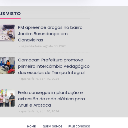
IS VISTO
PM apreende drogas no bairro
Jardim Burundanga em
Canavieiras
segunda-feira, agosto 03, 2026
Camacan: Prefeitura promove
primeiro intercâmbio Pedagógico
das escolas de Tempo Integral
quarta-feira, abril 10, 2024
Ferlu consegue implantação e
extensão de rede elétrica para
Anuri e Arataca
quarta-feira, abril 10, 2024
HOME
QUEM SOMOS
FALE CONOSCO