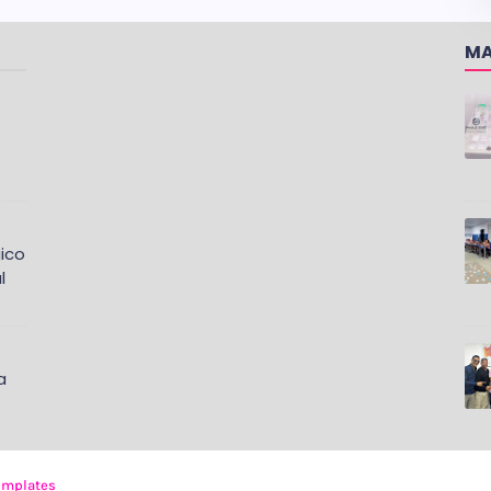
MA
ico
l
a
emplates