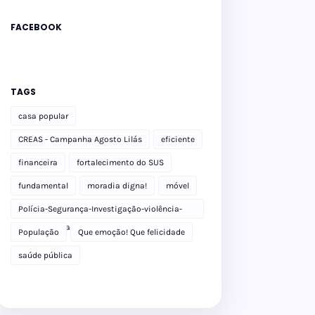
FACEBOOK
TAGS
casa popular
CREAS - Campanha Agosto Lilás
eficiente
financeira
fortalecimento do SUS
fundamental
moradia digna!
móvel
Polícia-Segurança-Investigação-violência-
Polícia Militar-delegacia
População
Que emoção! Que felicidade
saúde pública