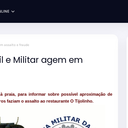
NLINE
 em assalto e fraude
vil e Militar agem em
à praia, para informar sobre possível aproximação de
ros faziam o assalto ao restaurante O Tijolinho.