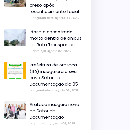
preso após
reconhecimento facial
segunda-feira, agosto 03, 2026
Idoso é encontrado
morto dentro de ônibus
da Rota Transportes
domingo, agosto 02, 2026
Prefeitura de Arataca
(BA) inaugurará o seu
novo Setor de
Documentação,dia 05
segunda-feira, agosto 03, 2026
Arataca inaugura novo
do Setor de
Documentação:
quinta-feira, agosto 06, 2026