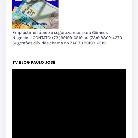
Empréstimo rápido e seguro,vamos para Gêmeos
Negócios! CONTATO: (73 )99199-6519 ou (73)9 8802-4370
Sugestões,dúvidas,chama no ZAP 73 99199-6519
TV BLOG PAULO JOSÉ