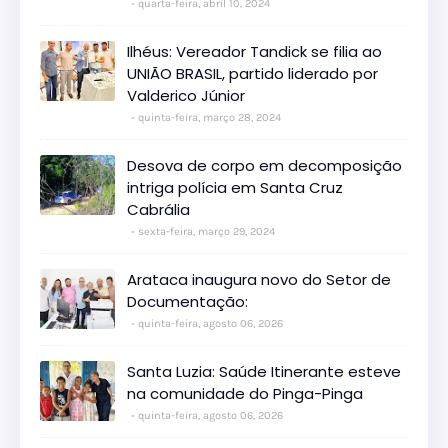
quarta-feira, abril 10, 2024
Ilhéus: Vereador Tandick se filia ao
UNIÃO BRASIL, partido liderado por
Valderico Júnior
quinta-feira, março 28, 2024
Desova de corpo em decomposição
intriga polícia em Santa Cruz
Cabrália
sexta-feira, março 29, 2024
Arataca inaugura novo do Setor de
Documentação:
quinta-feira, agosto 06, 2026
Santa Luzia: Saúde Itinerante esteve
na comunidade do Pinga-Pinga
quinta-feira, agosto 06, 2026