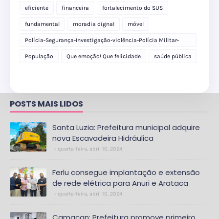
eficiente
financeira
fortalecimento do SUS
fundamental
moradia digna!
móvel
Polícia-Segurança-Investigação-violência-Polícia Militar-
delegacia
População
Que emoção! Que felicidade
saúde pública
POSTS MAIS LIDOS
Santa Luzia: Prefeitura municipal adquire
nova Escavadeira Hidráulica
quarta-feira, abril 10, 2024
Ferlu consegue implantação e extensão
de rede elétrica para Anuri e Arataca
quarta-feira, abril 10, 2024
Camacan: Prefeitura promove primeiro