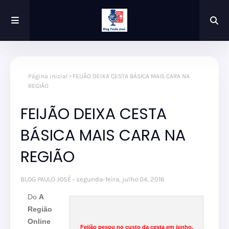
Página inicial
FEIJÃO DEIXA CESTA BÁSICA MAIS CARA NA
REGIÃO
FEIJÃO DEIXA CESTA
BÁSICA MAIS CARA NA
REGIÃO
BLOG PAULO JOSÉ
segunda-feira, julho 04, 2016
Do
A
Região
Online
Feijão pesou no custo da cesta em junho.