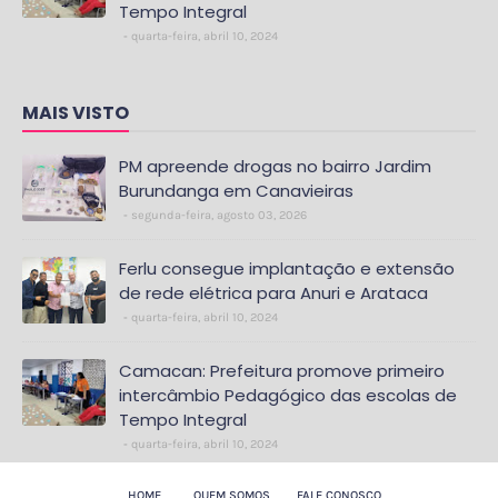
Tempo Integral
quarta-feira, abril 10, 2024
MAIS VISTO
PM apreende drogas no bairro Jardim
Burundanga em Canavieiras
segunda-feira, agosto 03, 2026
Ferlu consegue implantação e extensão
de rede elétrica para Anuri e Arataca
quarta-feira, abril 10, 2024
Camacan: Prefeitura promove primeiro
intercâmbio Pedagógico das escolas de
Tempo Integral
quarta-feira, abril 10, 2024
HOME
QUEM SOMOS
FALE CONOSCO