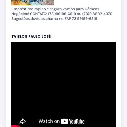
Empréstimo rápido e seguro,vamos para Gêmeos
Negócios! CONTATO: (73 )99199-6519 ou (73)9 8802-4370
Sugestões,dúvidas,chama no ZAP 73 99199-6519
TV BLOG PAULO JOSÉ