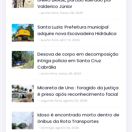
Valderico Júnior
quinta-feira, março 28, 2024
Santa Luzia: Prefeitura municipal
adquire nova Escavadeira Hidráulica
quarta-feira, abril 10, 2024
Desova de corpo em decomposição
intriga polícia em Santa Cruz
Cabrália
sexta-feira, março 29, 2024
Micareta de Una : foragido da justiça
é preso após reconhecimento facial
segunda-feira, agosto 03, 2026
Idoso é encontrado morto dentro de
ônibus da Rota Transportes
domingo, agosto 02, 2026