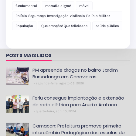
fundamental
moradia digna!
móvel
Polícia-Segurança-Investigação-violência-Polícia Militar-
delegacia
População
Que emoção! Que felicidade
saúde pública
POSTS MAIS LIDOS
PM apreende drogas no bairro Jardim
Burundanga em Canavieiras
segunda-feira, agosto 03, 2026
Ferlu consegue implantação e extensão
de rede elétrica para Anuri e Arataca
quarta-feira, abril 10, 2024
Camacan: Prefeitura promove primeiro
intercâmbio Pedagógico das escolas de