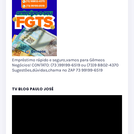
Empréstimo rápido e seguro,vamos para Gêmeos
Negócios! CONTATO: (73 )99199-6519 ou (73)9 8802-4370
Sugestões,dúvidas,chama no ZAP 73 99199-6519
TV BLOG PAULO JOSÉ