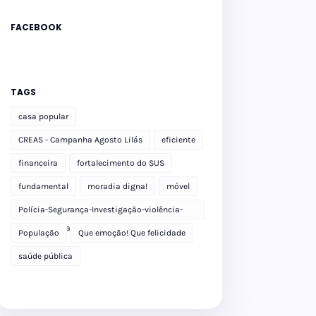
FACEBOOK
TAGS
casa popular
CREAS - Campanha Agosto Lilás
eficiente
financeira
fortalecimento do SUS
fundamental
moradia digna!
móvel
Polícia-Segurança-Investigação-violência-
Polícia Militar-delegacia
População
Que emoção! Que felicidade
saúde pública