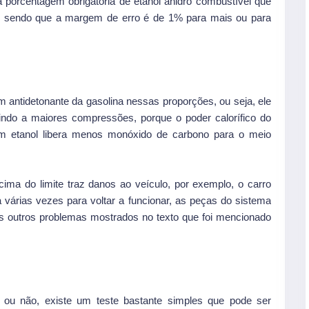
 porcentagem obrigatória de etanol anidro combustível que
, sendo que a margem de erro é de 1% para mais ou para
m antidetonante da gasolina nessas proporções, ou seja, ele
indo a maiores compressões, porque o poder calorífico do
om etanol libera menos monóxido de carbono para o meio
cima do limite traz danos ao veículo, por exemplo, o carro
a várias vezes para voltar a funcionar, as peças do sistema
dos outros problemas mostrados no texto que foi mencionado
ou não, existe um teste bastante simples que pode ser