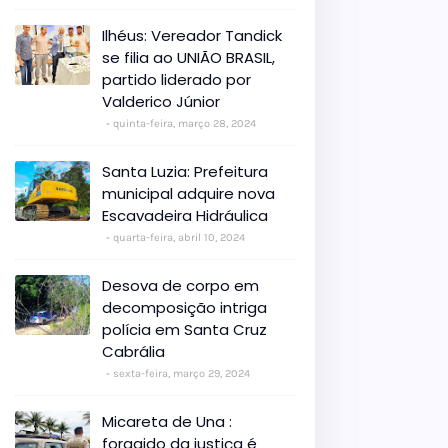
Ilhéus: Vereador Tandick
se filia ao UNIÃO BRASIL,
partido liderado por
Valderico Júnior
quinta-feira, março 28, 2024
Santa Luzia: Prefeitura
municipal adquire nova
Escavadeira Hidráulica
quarta-feira, abril 10, 2024
Desova de corpo em
decomposição intriga
polícia em Santa Cruz
Cabrália
sexta-feira, março 29, 2024
Micareta de Una :
foragido da justiça é