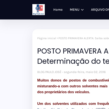
Home
MENU
ARQUIVO O
Página inicial
POSTO PRIMAVERA ALERTA: Saiba sobre
POSTO PRIMAVERA AL
Determinação do te
BLOG PAULO JOSÉ
segunda-feira, maio 02, 2016
Muitos donos de postos de combustíveis
misturando-a com outros solventes mais b
dos proprietários dos veículos.
Um dos solventes utilizados com frequên