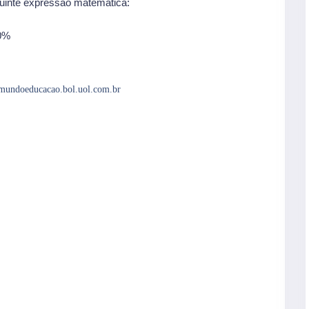
uinte expressão matemática:
00%
ndoeducacao.bol.uol.com.br