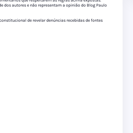
 comentários que respeitarem as regras acima expostas.
de dos autores e não representam a opinião do Blog Paulo
 constitucional de revelar denúncias recebidas de fontes