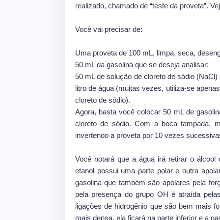
realizado, chamado de “teste da proveta”. Vej
Você vai precisar de:
Uma proveta de 100 mL, limpa, seca, desen
50 mL da gasolina que se deseja analisar;
50 mL de solução de cloreto de sódio (NaCl) 
litro de água (muitas vezes, utiliza-se ape
cloreto de sódio).
Agora, basta você colocar 50 mL de gasolin
cloreto de sódio. Com a boca tampada, mi
invertendo a proveta por 10 vezes sucessiva
Você notará que a água irá retirar o álcoo
etanol possui uma parte polar e outra apola
gasolina que também são apolares pela força
pela presença do grupo OH é atraída pela
ligações de hidrogênio que são bem mais for
mais densa, ela ficará na parte inferior e a ga