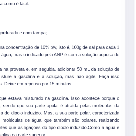
a como é fácil.
gordurada e com tampa;
na concentração de 10% p/v, isto é, 100g de sal para cada 1
nas água, mas o indicado pela ANP é com a solução aquosa de
a na proveta e, em seguida, adicionar 50 mL da solução de
sture a gasolina e a solução, mas não agite. Faça isso
s. Deixe em repouso por 15 minutos.
l que estava misturado na gasolina. Isso acontece porque o
r, sendo que sua parte apolar é atraída pelas moléculas da
 de dipolo induzido. Mas, a sua parte polar, caracterizada
s moléculas de água, que também são polares, realizando
tes que as ligações do tipo dipolo induzido.
Como a água é
solina na parte superior.