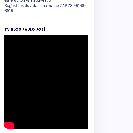
6519 ou (73)9 8802-4370
Sugestões,dúvidas,chama no ZAP 73 99199-
6519
TV BLOG PAULO JOSÉ