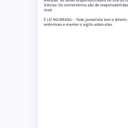
Atenção: só serão disponibilizados no site os
3.Aviso: Os comentários são de responsabilida
José.
É LEI NO BRASIL – Todo jornalista tem o direito
anônimas e manter o sigilo sobre elas.