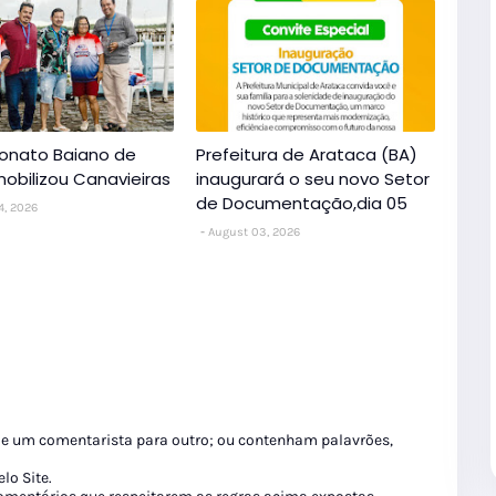
nato Baiano de
Prefeitura de Arataca (BA)
obilizou Canavieiras
inaugurará o seu novo Setor
de Documentação,dia 05
4, 2026
August 03, 2026
de um comentarista para outro; ou contenham palavrões,
lo Site.