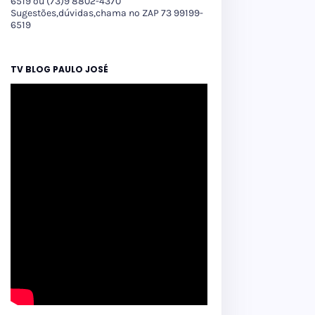
6519 ou (73)9 8802-4370
Sugestões,dúvidas,chama no ZAP 73 99199-
6519
TV BLOG PAULO JOSÉ