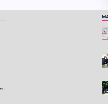
MA
a
 em