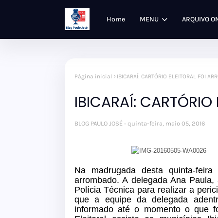
Home
MENU
ARQUIVO O
Página inicial
IBICARAÍ: CARTÓRIO ELEITORAL FOI A
IBICARAÍ: CARTÓRIO
BLOG PAULO JOSÉ
quinta-feira, maio 05, 2016
Na madrugada desta quinta-feira o
arrombado. A delegada Ana Paula,
Polícia Técnica para realizar a peri
que a equipe da delegada adentro
informado até o momento o que foi