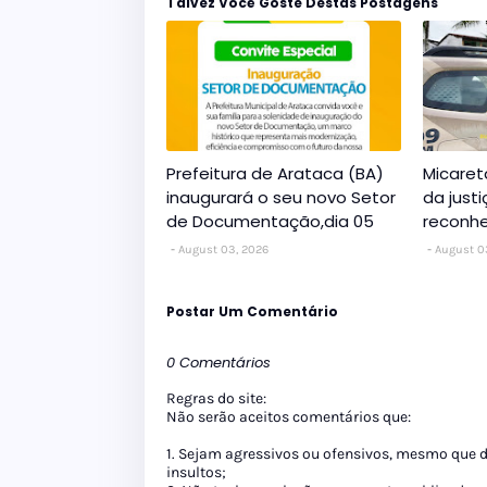
Talvez Você Goste Destas Postagens
Prefeitura de Arataca (BA)
Micaret
inaugurará o seu novo Setor
da just
de Documentação,dia 05
reconhe
August 03, 2026
August 0
Postar Um Comentário
0 Comentários
Regras do site:
Não serão aceitos comentários que:
1. Sejam agressivos ou ofensivos, mesmo que 
insultos;