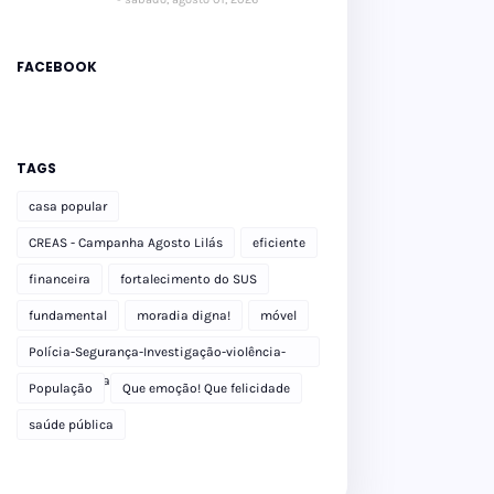
FACEBOOK
TAGS
casa popular
CREAS - Campanha Agosto Lilás
eficiente
financeira
fortalecimento do SUS
fundamental
moradia digna!
móvel
Polícia-Segurança-Investigação-violência-
Polícia Militar-delegacia
População
Que emoção! Que felicidade
saúde pública