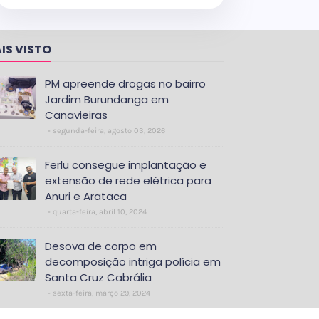
IS VISTO
PM apreende drogas no bairro
Jardim Burundanga em
Canavieiras
segunda-feira, agosto 03, 2026
Ferlu consegue implantação e
extensão de rede elétrica para
Anuri e Arataca
quarta-feira, abril 10, 2024
Desova de corpo em
decomposição intriga polícia em
Santa Cruz Cabrália
sexta-feira, março 29, 2024