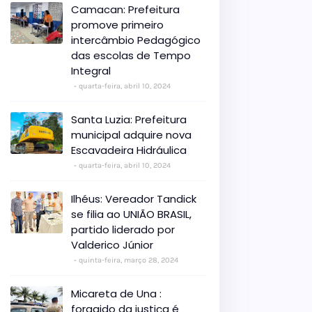
Camacan: Prefeitura
promove primeiro
intercâmbio Pedagógico
das escolas de Tempo
Integral
quarta-feira, abril 10, 2024
Santa Luzia: Prefeitura
municipal adquire nova
Escavadeira Hidráulica
quarta-feira, abril 10, 2024
Ilhéus: Vereador Tandick
se filia ao UNIÃO BRASIL,
partido liderado por
Valderico Júnior
quinta-feira, março 28, 2024
Micareta de Una :
foragido da justiça é