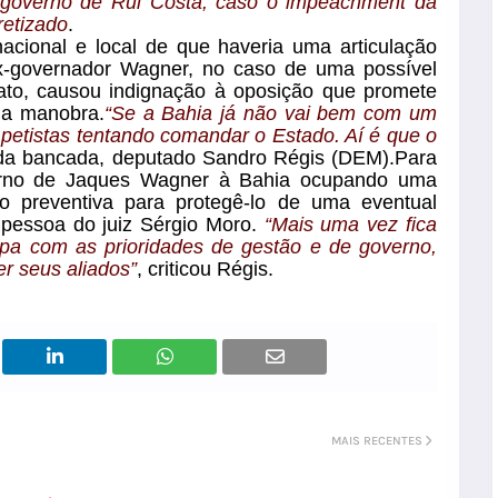
governo de Rui Costa, caso o impeachment da
retizado
.
nacional e local de que haveria uma articulação
 ex-governador Wagner, no caso de uma possível
ato, causou indignação à oposição que promete
 a manobra.
“Se a Bahia já não vai bem com um
petistas tentando comandar o Estado. Aí é que o
 da bancada, deputado Sandro Régis (DEM).Para
torno de Jaques Wagner à Bahia ocupando uma
o preventiva para protegê-lo de uma eventual
a pessoa do juiz Sérgio Moro.
“Mais uma vez fica
a com as prioridades de gestão e de governo,
er seus aliados”
, criticou Régis.
MAIS RECENTES