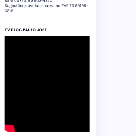
6519 ou (73)9 8802-4370
Sugestões,dúvidas,chama no ZAP 73 99199-
6519
TV BLOG PAULO JOSÉ