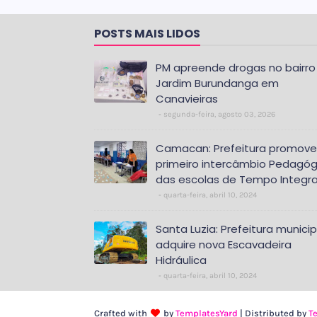
POSTS MAIS LIDOS
PM apreende drogas no bairro
Jardim Burundanga em
Canavieiras
segunda-feira, agosto 03, 2026
Camacan: Prefeitura promove
primeiro intercâmbio Pedagóg
das escolas de Tempo Integra
quarta-feira, abril 10, 2024
Santa Luzia: Prefeitura municip
adquire nova Escavadeira
Hidráulica
quarta-feira, abril 10, 2024
Crafted with
by
TemplatesYard
| Distributed by
T