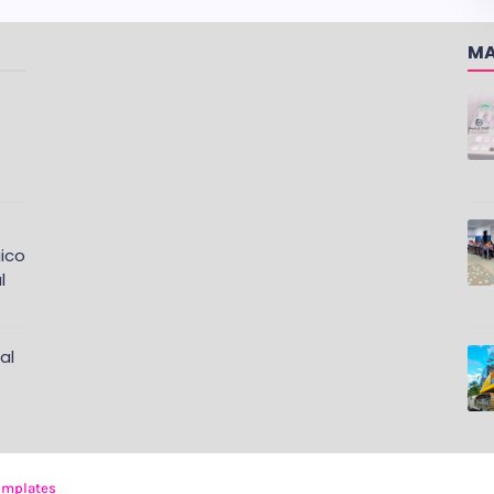
MA
ico
l
al
emplates