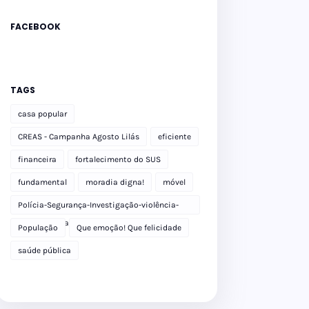
FACEBOOK
TAGS
casa popular
CREAS - Campanha Agosto Lilás
eficiente
financeira
fortalecimento do SUS
fundamental
moradia digna!
móvel
Polícia-Segurança-Investigação-violência-
Polícia Militar-delegacia
População
Que emoção! Que felicidade
saúde pública