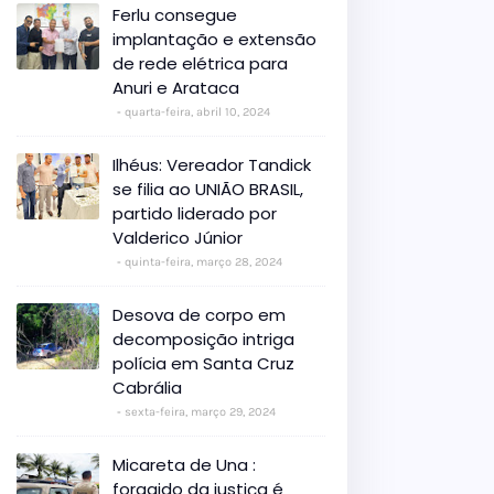
Ferlu consegue
implantação e extensão
de rede elétrica para
Anuri e Arataca
quarta-feira, abril 10, 2024
Ilhéus: Vereador Tandick
se filia ao UNIÃO BRASIL,
partido liderado por
Valderico Júnior
quinta-feira, março 28, 2024
Desova de corpo em
decomposição intriga
polícia em Santa Cruz
Cabrália
sexta-feira, março 29, 2024
Micareta de Una :
foragido da justiça é