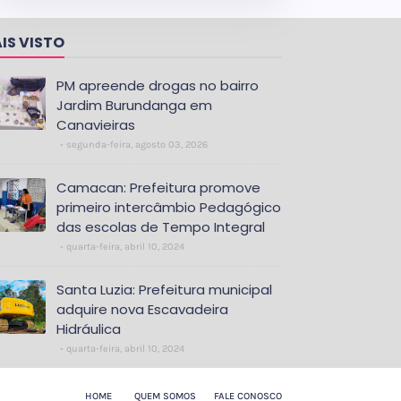
IS VISTO
PM apreende drogas no bairro
Jardim Burundanga em
Canavieiras
segunda-feira, agosto 03, 2026
Camacan: Prefeitura promove
primeiro intercâmbio Pedagógico
das escolas de Tempo Integral
quarta-feira, abril 10, 2024
Santa Luzia: Prefeitura municipal
adquire nova Escavadeira
Hidráulica
quarta-feira, abril 10, 2024
HOME
QUEM SOMOS
FALE CONOSCO