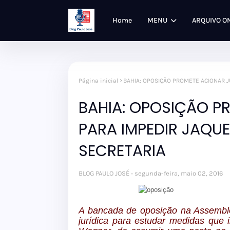
Home
MENU
ARQUIVO O
Página inicial
BAHIA: OPOSIÇÃO PROMETE ACIONAR 
BAHIA: OPOSIÇÃO P
PARA IMPEDIR JAQU
SECRETARIA
BLOG PAULO JOSÉ
segunda-feira, maio 02, 2016
A bancada de oposição na Assemblei
jurídica para estudar medidas que 