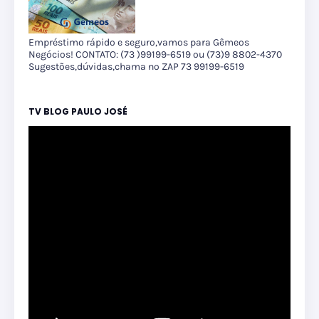
Empréstimo rápido e seguro,vamos para Gêmeos
Negócios! CONTATO: (73 )99199-6519 ou (73)9 8802-4370
Sugestões,dúvidas,chama no ZAP 73 99199-6519
TV BLOG PAULO JOSÉ