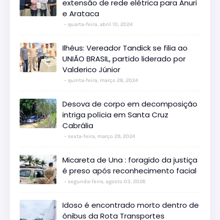
extensão de rede elétrica para Anuri
e Arataca
quarta-feira, abril 10, 2024
Ilhéus: Vereador Tandick se filia ao
UNIÃO BRASIL, partido liderado por
Valderico Júnior
quinta-feira, março 28, 2024
Desova de corpo em decomposição
intriga polícia em Santa Cruz
Cabrália
sexta-feira, março 29, 2024
Micareta de Una : foragido da justiça
é preso após reconhecimento facial
segunda-feira, agosto 03, 2026
Idoso é encontrado morto dentro de
ônibus da Rota Transportes