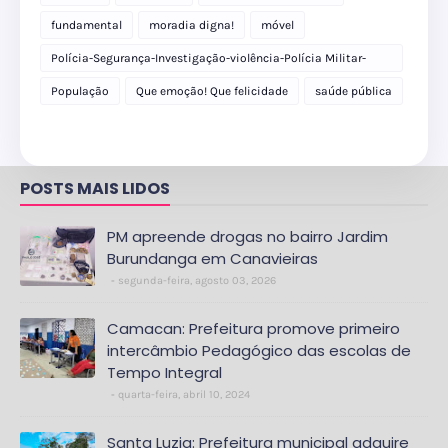
fundamental
moradia digna!
móvel
Polícia-Segurança-Investigação-violência-Polícia Militar-
delegacia
População
Que emoção! Que felicidade
saúde pública
POSTS MAIS LIDOS
PM apreende drogas no bairro Jardim
Burundanga em Canavieiras
segunda-feira, agosto 03, 2026
Camacan: Prefeitura promove primeiro
intercâmbio Pedagógico das escolas de
Tempo Integral
quarta-feira, abril 10, 2024
Santa Luzia: Prefeitura municipal adquire