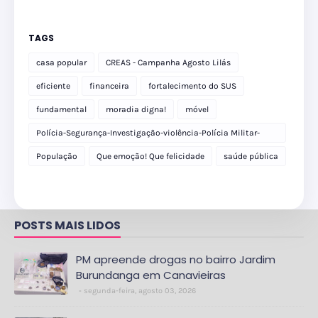
TAGS
casa popular
CREAS - Campanha Agosto Lilás
eficiente
financeira
fortalecimento do SUS
fundamental
moradia digna!
móvel
Polícia-Segurança-Investigação-violência-Polícia Militar-
delegacia
População
Que emoção! Que felicidade
saúde pública
POSTS MAIS LIDOS
PM apreende drogas no bairro Jardim
Burundanga em Canavieiras
segunda-feira, agosto 03, 2026