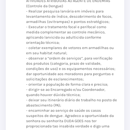
ATIVIDADES ATRIBUÍDAS AO AGENTE DE ENDEMIAS
(Controle da Dengue)
- Realizar pesquisa larvária em imóveis para
levantamento de índice, descobrimento de focos,
armadilhas (ovitrampas) e pontos estratégicos;
- Executar o tratamento focal e perifocal como
medida complementar ao controle mecânico,
aplicando larvicida ou adulticida conforme
orientação técnica;
- coletar exemplares de vetores em armadilhas ou
em seu habitat natural;
- observar a “ordem de serviços”, para verificação
dos produtos (categoria, prazo de validade,
condições de uso) e os equipamentos necessários;
dar oportunidade aos moradores para perguntas e
solicitações de esclarecimentos;
- orientar a população de forma clara e precisa;
- dirigir-se ao Encarregado e/ou Coordenador,
quando houver dúvida técnica;
- deixar seu itinerário diário de trabalho no posto de
abastecimento (PA);
- encaminhar ao serviço de saúde os casos
suspeitos de dengue . Agradeco a oportunidade da
senhora ou senhorita DUDA GOES nos ter
proprocionada tao insabida verdade e digo uma