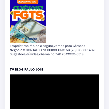
Empréstimo rápido e seguro,vamos para Gêmeos
Negócios! CONTATO: (73 )99199-6519 ou (73)9 8802-4370
Sugestões,dúvidas,chama no ZAP 73 99199-6519
TV BLOG PAULO JOSÉ