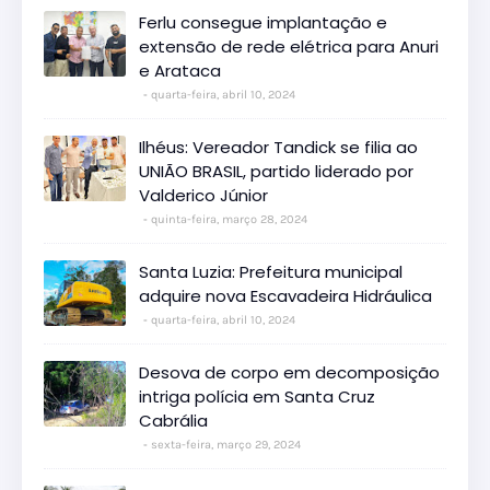
Ferlu consegue implantação e
extensão de rede elétrica para Anuri
e Arataca
quarta-feira, abril 10, 2024
Ilhéus: Vereador Tandick se filia ao
UNIÃO BRASIL, partido liderado por
Valderico Júnior
quinta-feira, março 28, 2024
Santa Luzia: Prefeitura municipal
adquire nova Escavadeira Hidráulica
quarta-feira, abril 10, 2024
Desova de corpo em decomposição
intriga polícia em Santa Cruz
Cabrália
sexta-feira, março 29, 2024