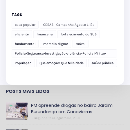
TAGS
casa popular
CREAS - Campanha Agosto Lilás
eficiente
financeira
fortalecimento do SUS
fundamental
moradia digna!
móvel
Polícia-Segurança-Investigação-violência-Polícia Militar-
delegacia
População
Que emoção! Que felicidade
saúde pública
POSTS MAIS LIDOS
PM apreende drogas no bairro Jardim
Burundanga em Canavieiras
segunda-feira, agosto 03, 2026