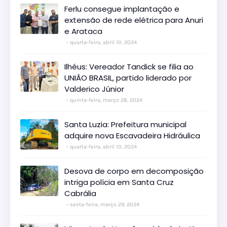
Ferlu consegue implantação e
extensão de rede elétrica para Anuri
e Arataca
quarta-feira, abril 10, 2024
Ilhéus: Vereador Tandick se filia ao
UNIÃO BRASIL, partido liderado por
Valderico Júnior
quinta-feira, março 28, 2024
Santa Luzia: Prefeitura municipal
adquire nova Escavadeira Hidráulica
quarta-feira, abril 10, 2024
Desova de corpo em decomposição
intriga polícia em Santa Cruz
Cabrália
sexta-feira, março 29, 2024