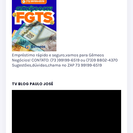
Empréstimo rápido e seguro,vamos para Gêmeos
Negócios! CONTATO: (73 )99199-6519 ou (73)9 8802-4370
Sugestões,dúvidas,chama no ZAP 73 99199-6519
TV BLOG PAULO JOSÉ