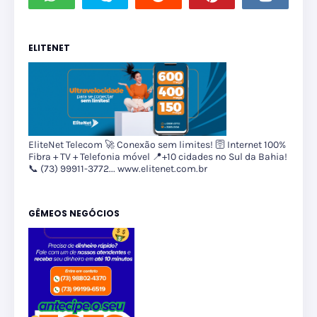
ELITENET
EliteNet Telecom 🚀 Conexão sem limites! 🛜 Internet 100%
Fibra + TV + Telefonia móvel 📍+10 cidades no Sul da Bahia!
📞 (73) 99911-3772... www.elitenet.com.br
GÊMEOS NEGÓCIOS