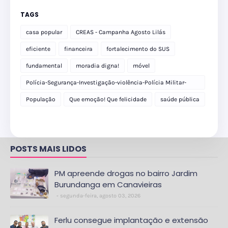
TAGS
casa popular
CREAS - Campanha Agosto Lilás
eficiente
financeira
fortalecimento do SUS
fundamental
moradia digna!
móvel
Polícia-Segurança-Investigação-violência-Polícia Militar-
delegacia
População
Que emoção! Que felicidade
saúde pública
POSTS MAIS LIDOS
PM apreende drogas no bairro Jardim
Burundanga em Canavieiras
segunda-feira, agosto 03, 2026
Ferlu consegue implantação e extensão