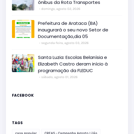
ônibus da Rota Transportes
domingo, agosto 02, 2026
Prefeitura de Arataca (BA)
inaugurará o seu novo Setor de
Documentação,dia 05
segunda-feira, agosto 03, 2026
Santa Luzia: Escolas Belanísia e
Elizabeth Castro deram início à
programação da FLEDUC
sábado, agosto 01, 2026
FACEBOOK
TAGS
casa popular
CREAS - Campanha Agosto Lilás