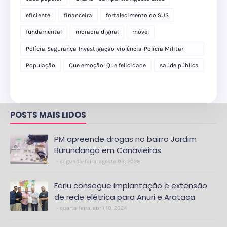
eficiente
financeira
fortalecimento do SUS
fundamental
moradia digna!
móvel
Polícia-Segurança-Investigação-violência-Polícia Militar-
delegacia
População
Que emoção! Que felicidade
saúde pública
POSTS MAIS LIDOS
PM apreende drogas no bairro Jardim
Burundanga em Canavieiras
segunda-feira, agosto 03, 2026
Ferlu consegue implantação e extensão
de rede elétrica para Anuri e Arataca
quarta-feira, abril 10, 2024