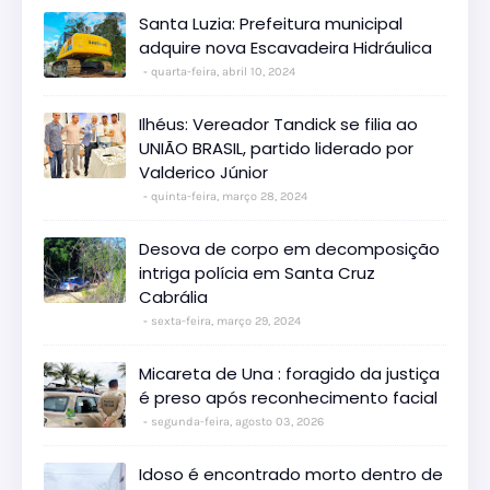
Santa Luzia: Prefeitura municipal
adquire nova Escavadeira Hidráulica
quarta-feira, abril 10, 2024
Ilhéus: Vereador Tandick se filia ao
UNIÃO BRASIL, partido liderado por
Valderico Júnior
quinta-feira, março 28, 2024
Desova de corpo em decomposição
intriga polícia em Santa Cruz
Cabrália
sexta-feira, março 29, 2024
Micareta de Una : foragido da justiça
é preso após reconhecimento facial
segunda-feira, agosto 03, 2026
Idoso é encontrado morto dentro de