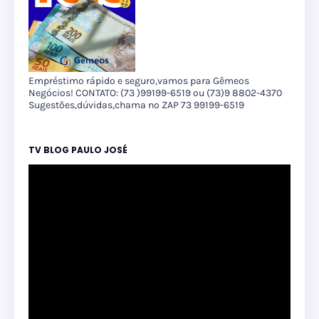
Empréstimo rápido e seguro,vamos para Gêmeos
Negócios! CONTATO: (73 )99199-6519 ou (73)9 8802-4370
Sugestões,dúvidas,chama no ZAP 73 99199-6519
TV BLOG PAULO JOSÉ