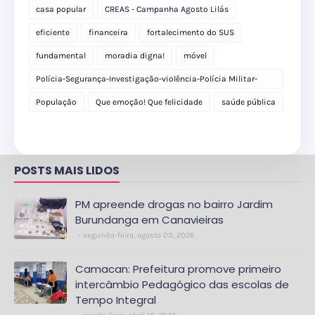
casa popular
CREAS - Campanha Agosto Lilás
eficiente
financeira
fortalecimento do SUS
fundamental
moradia digna!
móvel
Polícia-Segurança-Investigação-violência-Polícia Militar-
delegacia
População
Que emoção! Que felicidade
saúde pública
POSTS MAIS LIDOS
PM apreende drogas no bairro Jardim
Burundanga em Canavieiras
segunda-feira, agosto 03, 2026
Camacan: Prefeitura promove primeiro
intercâmbio Pedagógico das escolas de
Tempo Integral