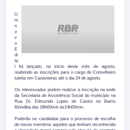
U
m
n
o
v
o
E
di
ta
l foi lançado, no início deste mês de agosto,
reabrindo as inscrições para o cargo de Conselheiro
tutelar em Canavieiras até o dia 24 de agosto.
Os interessados podem realizar a inscrição na sede
da Secretaria de Assistência Social do município na
Rua Dr. Edmundo Lopes de Castro no Bairro
Birindiba das 08h00min às14h00min.
Poderão se candidatar para o processo de escolha
de novos membros aqueles que tenham reconhecida