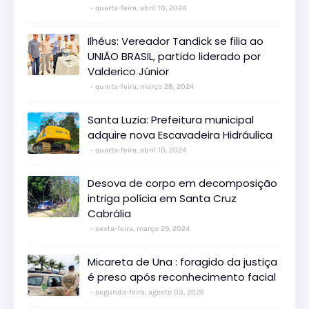
quarta-feira, abril 10, 2024
Ilhéus: Vereador Tandick se filia ao
UNIÃO BRASIL, partido liderado por
Valderico Júnior
quinta-feira, março 28, 2024
Santa Luzia: Prefeitura municipal
adquire nova Escavadeira Hidráulica
quarta-feira, abril 10, 2024
Desova de corpo em decomposição
intriga polícia em Santa Cruz
Cabrália
sexta-feira, março 29, 2024
Micareta de Una : foragido da justiça
é preso após reconhecimento facial
segunda-feira, agosto 03, 2026